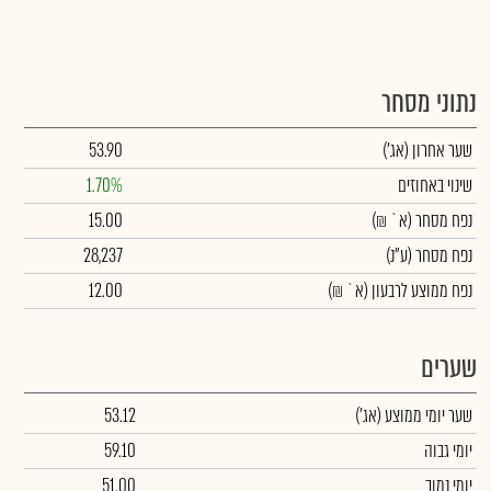
נתוני מסחר
שער אחרון
(אג')
53.90
שינוי באחוזים
1.70%
נפח מסחר
(א` ₪)
15.00
נפח מסחר
(ע"נ)
28,237
נפח ממוצע לרבעון (א` ₪)
12.00
שערים
שער יומי ממוצע
(אג')
53.12
יומי גבוה
59.10
יומי נמוך
51.00