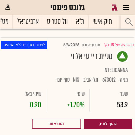
גלובס פיננסי
ראשי
תיק אישי
ת"א
וול סטריט
ארביטראז'
מט"
6/8/2026
בהשהיה של 15 דק'
עדכון אחרון
לצפות בנתונים ללא השהיה
|
מניית ריי טי אל וי
INTELICANNA
מניה
673012
תל-אביב
NIS
סוף יום
שער
שינוי
שינוי באג'
0.90
+1.70%
53.9
הוסף לתיק
התראות