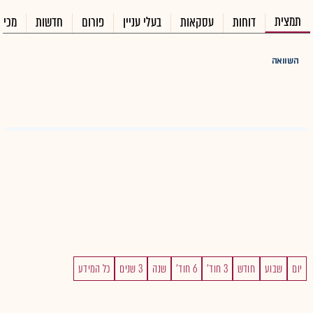
תמצית
דוחות
עסקאות
בעלי עניין
פורום
חדשות
מכיר
השוואה
יום
שבוע
חודש
3 חוד'
6 חוד'
שנה
3 שנים
כל המידע