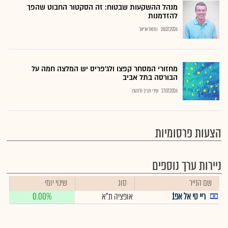
מנהל ההשקעות שבטוח: זה הסקטור החבוט שהפך
להזדמנות
28.07.2026
נתנאל אריאל
מחזורי המסחר קפצו ולג'פריס יש המלצה חמה על
הבורסה בתל אביב
27.07.2026
שירי חביב-ולדהורן
הצעות פרסומיות
ניירות ערך נוספים
שם הנייר
סוג
שינוי יומי
ריי טי אל אפ1
אופציה ת"א
0.00%