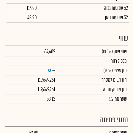
52 שבועות גבוה
114.90
52 שבועות נמוך
43.20
שווי
שווי שוק
(א` ₪)
64,489
מכפיל רווח
--
הון עצמי
(א' ₪)
--
הון רשום למסחר
119,649,261
הון מונפק ונפרע
119,649,261
שער ממוצע
53.12
נתוני פתיחה
שער פתיחה
53.80