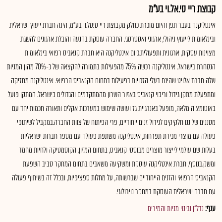
קבוצת ריי טי.אל.וי בע"מ
אינטליקנה בעבר תפן והיום מוכרת כחלק מקבוצת ריי טי.טל.וי בע"מ, הינה חברת ייעוץ ישראלית
ובינלאומית לייעוץ ניהולי, ארגוני ואסטרטגי. החברה עוסקת בהנעה והובלת ארגונים להשגת
מצוינות עסקית, ארגונית ותפעולית.כיום אינטליקנה היא חברת קנאביס רפואי בינלאומית
הנסחרת בישראל. אינטליקנה רכשה 75% מהפעילות בתמורה להקצאה של כ-70% מהון המניות
שלה חברת אלויט שהינם בעלי הזכויות בפעילות בתחום הקנאביס הרפואי. אינטליקנה מחזיקה
ומתפעלת מתקן גידול וריבוי קנאביס באזור השרון מהמתקדמים והגדולים בישראל. המתקן פועל
באוטומציה מלאה, מופעל באנרגיית גז ועושה שימוש במערכות אקלים ותאורה חכמות יחד עם
מסננים של ננו חלקיקים לגידול זנים ייחודיים, פרי הפיתוח של צוות החברה.במקביל לשיתופי
פעולה עם מוצרי מכירת תפרחות, אינטליקנה משתפת פעולה עם מספר חברות ישראליות
בעלות שם עולמי לייצור מוצרים מבוססי קנאביס, בתחום המזון, הקוסמטיקה ולחיות מחמד
ומשק.בנוסף, חברת אינטליקנה עוסקת ומשקיעה משאבים בתחום המחקר סביב השפעת
הקנאביס הרפואי והזנים הייחודיים שברשותה, על מחלות ספציפיות, ובכלל זה בשיתוף פעולה
עם חברה ישראלית העוסקת במחקר נוירולוגי.
ענף:
נדל"ן ובינוי מניות והמירים