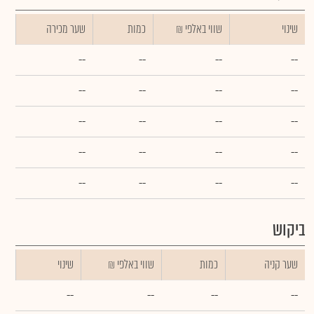
שינוי
₪ שווי באלפי
כמות
שער מכירה
--
--
--
--
--
--
--
--
--
--
--
--
--
--
--
--
--
--
--
--
ביקוש
שער קניה
כמות
₪ שווי באלפי
שינוי
--
--
--
--