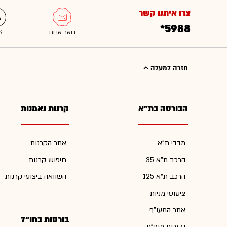
צרו איתנו קשר
*5988
חזרה למעלה
הבורסה בת"א
קרנות נאמנות
מדדי ת"א
אתר הקרנות
הרכב ת"א 35
חיפוש קרנות
הרכב ת"א 125
השוואה ביצועי קרנות
ציטוטי מניות
אתר המעו"ף
בורסות בחו"ל
נגזרות מעו"ף