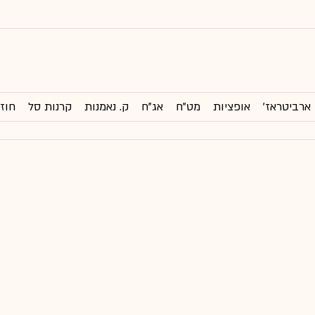
ארביטראז'
אופציות
מט"ח
אג"ח
ק. נאמנות
קרנות סל
חוזי