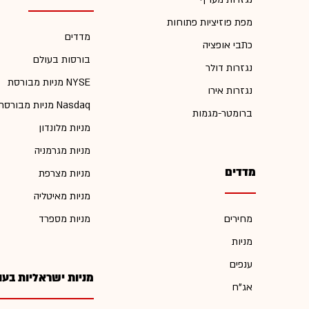
מפת פוזיציות פתוחות
מדדים
כתבי אופציה
בורסות בעולם
נגזרות דולר
מניות מבורסת NYSE
נגזרות אירו
מניות מבורסת Nasdaq
ברומטר-מגמות
מניות מלונדון
מניות מגרמניה
מדדים
מניות מצרפת
מניות מאיטליה
מחירים
מניות מספרד
מניות
ענפים
מניות ישראליות בעו
אג"ח