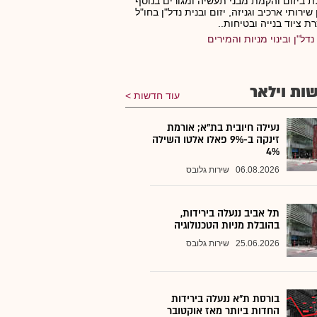
ת ביזום והקמת מבני תעשיה ומגורים בנוסף
שירותי ארכיב וגניזה, יזום ובנית נדל"ן בחו"ל
ת ציוד בנייה ובטיחות..
נדל"ן ובינוי מניות והמירים
ות וילאר
עוד חדשות
נעילה חיובית בת"א; אורמת
זינקה ב-9% פאלו אלטו השילה
4%
06.08.2026
שירות גלובס
תל אביב ננעלה בירידות,
בהובלת מניות הטכנולוגיה
25.06.2026
שירות גלובס
בורסת ת"א ננעלה בירידות
החדות ביותר מאז אוקטובר