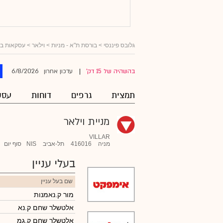
גלובס פיננסי
>
בורסת ת"א - מניות
>
וילאר
> עסקאות בעל
6/8/2026
בהשהיה של 15 דק'
עדכון אחרון
|
תמצית
גרפים
דוחות
עסק
מניית וילאר
VILLAR
מניה
416016
תל-אביב
NIS
סוף יום
בעלי עניין
שם בעל עניין
מור ק.נאמנות
אלטשלר שחם ק.נא
אלטשלר שחם ק.גמ