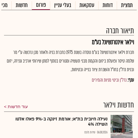
פורום
תמצית
דוחות
עסקאות
בעלי עניין
חדשות
מכיר
תיאור חברה
וילאר אינטרנשיונל בע"מ
חברת וילאר אינטרנשיונל בע"מ נוסדה בשנת 1975 כחברת בניה ולאחר מכן נרכשה ע"י מר
שלמה טיסר ופועלת ביזום והקמת מבני תעשיה ומגורים בנוסף למתן שירותי ארכיב וגניזה, יזום
ובנית נדל"ן בחו"ל והשכרת ציוד בנייה ובטיחות..
ענף:
נדל"ן ובינוי מניות והמירים
חדשות וילאר
עוד חדשות
נעילה חיובית בת"א; אורמת זינקה ב-9% פאלו אלטו
השילה 4%
06.08.2026
שירות גלובס