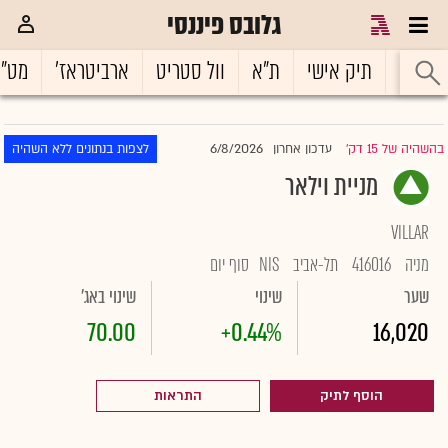
גלובס פיננסי
ראשי
תיק אישי
ת"א
וול סטריט
ארביטראז'
מט"
6/8/2026
בהשהיה של 15 דק'
עדכון אחרון
לצפות בנתונים ללא השהיה
|
מניית וילאר
VILLAR
מניה
416016
תל-אביב
NIS
סוף יום
שער
שינוי
שינוי באג'
70.00
+0.44%
16,020
הוסף לתיק
התראות