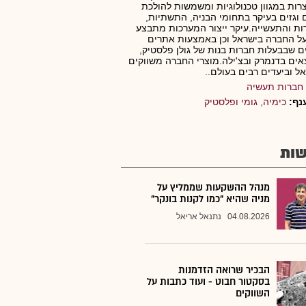
רות במגוון טכנולוגיות ומשמשות להולכת
ם וגזים בעיקר בתחומי הבניה, התשתיות,
ת והתעשייה.עיקר ייצור המערכות מתבצע
ל החברה בישראל וכן באמצעות אתרים
ם שבבעלות חברות בנות של גולן פלסטיק,
ים בדנמרק ובצ'ילה.מוצרי החברה משווקים
ל וביעדים רבים בעולם..
חברות תעשיה
נף:
כימיה, גומי ופלסטיק
ות
מנהל ההשקעות שממליץ על
מניה שהיא "כמו לקנות בונקר"
04.08.2026
נתנאל אריאל
הבכיר שרואה הזדמנות
בסקטור חבוט - ועוד כתבות על
השווקים