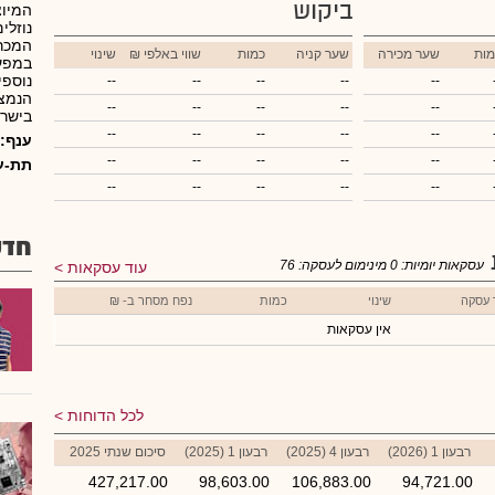
ביקוש
המיוצ
נוזלי
המכרו
מות
שער מכירה
שער קניה
כמות
₪ שווי באלפי
שינוי
במפע
נוספי
--
--
--
--
--
הנמצא
--
--
--
--
--
בישרא
--
--
--
--
--
ענף:
--
--
--
--
--
תת-ע
--
--
--
--
--
חדש
עסקאות יומיות:
0
מינימום לעסקה:
76
עוד עסקאות
 עסקה
שינוי
כמות
נפח מסחר ב- ₪
אין עסקאות
לכל הדוחות
רבעון 1 (2026)
רבעון 4 (2025)
רבעון 1 (2025)
סיכום שנתי 2025
427,217.00
98,603.00
106,883.00
94,721.00