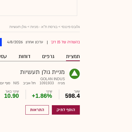
גלובס פיננסי
>
בורסת ת"א - מניות
> גולן תעשיות
4/8/2026
בהשהיה של 15 דק'
עדכון אחרון
|
תמצית
גרפים
דוחות
עסק
מניית גולן תעשיות
GOLAN INDUS
מניה
1091933
תל-אביב
NIS
סוף יום
שער
שינוי
שינוי באג'
10.90
+1.86%
598.4
הוסף לתיק
התראות