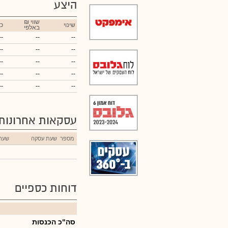
היצע
₪ שווי
שינוי
כ
באלפי
--
--
--
--
--
--
--
--
--
--
--
--
--
--
--
עסקאות אחרונות
מספר
שעת עסקה
שער
דוחות כספיים
סה"כ הכנסות