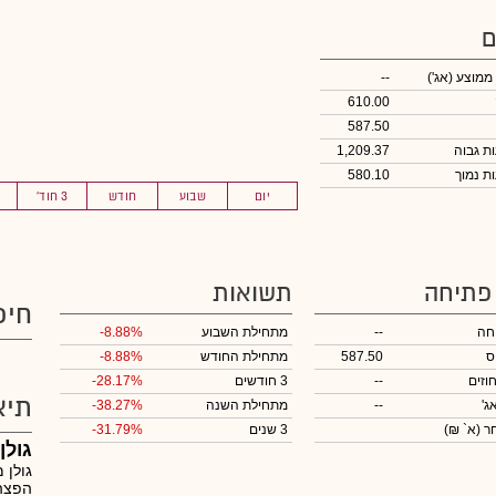
ם
 ממוצע
(אג')
--
610.00
587.50
1,209.37
580.10
יום
שבוע
חודש
3 חוד'
 פתיחה
תשואות
חיפ
חה
--
מתחילת השבוע
-8.88%
ס
587.50
מתחילת החודש
-8.88%
וזים
--
3 חודשים
-28.17%
תיא
ג'
--
מתחילת השנה
-38.27%
חר
(א` ₪)
3 שנים
-31.79%
גול
גולן 
הפצה 