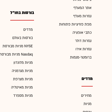
אתר המעו"ף
בורסות בחו"ל
נגזרות מעו"ף
מפת פוזיציות פתוחות
מדדים
כתבי אופציה
בורסות בעולם
נגזרות דולר
מניות מבורסת NYSE
נגזרות אירו
מניות מבורסת Nasdaq
ברומטר-מגמות
מניות מלונדון
מניות מגרמניה
מדדים
מניות מצרפת
מניות מאיטליה
מחירים
מניות מספרד
מניות