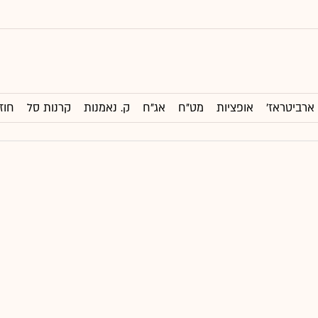
ארביטראז'
אופציות
מט"ח
אג"ח
ק. נאמנות
קרנות סל
חוז