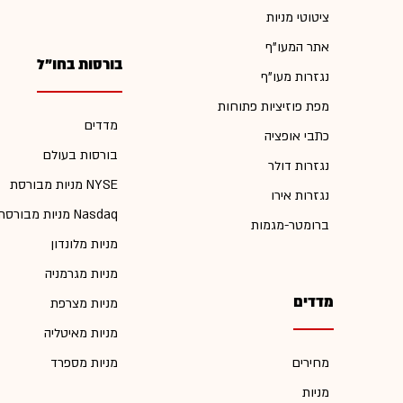
ציטוטי מניות
אתר המעו"ף
בורסות בחו"ל
נגזרות מעו"ף
מפת פוזיציות פתוחות
מדדים
כתבי אופציה
בורסות בעולם
נגזרות דולר
מניות מבורסת NYSE
נגזרות אירו
מניות מבורסת Nasdaq
ברומטר-מגמות
מניות מלונדון
מניות מגרמניה
מדדים
מניות מצרפת
מניות מאיטליה
מחירים
מניות מספרד
מניות