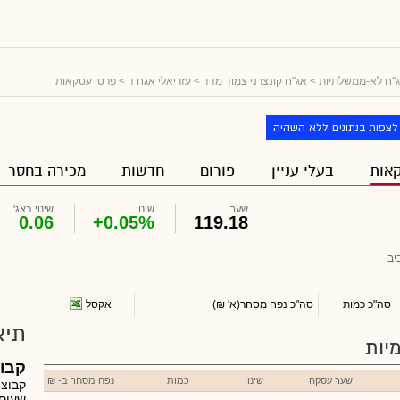
"ח לא-ממשלתיות
>
אג"ח קונצרני צמוד מדד
>
עזריאלי אגח ד
> פרטי עסקאות
לצפות בנתונים ללא השהיה
אות
בעלי עניין
פורום
חדשות
מכירה בחסר
שער
שינוי
שינוי באג'
0.06
+0.05%
119.18
יב
אקסל
סה"כ כמות
סה"כ נפח מסחר
(א' ₪)
תיא
יות
קבוצ
שער עסקה
שינוי
כמות
נפח מסחר ב- ₪
קבוצת
שעוסק