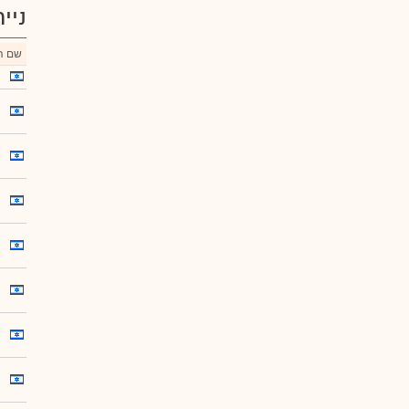
ניי
שם הנ