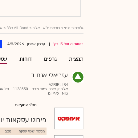
גלובס פיננסי
>
בורסת ת"א - אג"ח
>
All-Bond כללי
>
אג
4/8/2026
בהשהיה של 15 דק'
עדכון אחרון
|
תמצית
גרפים
דוחות
עסק
עזריאלי אגח ד
AZRIELI B4
אג"ח קונצרני צמוד מדד
1138650
תל-אב
NIS
סוף יום
סה"כ עסקאות
פירוט עסקאות יומ
מספר
שעת עסקה
מצב