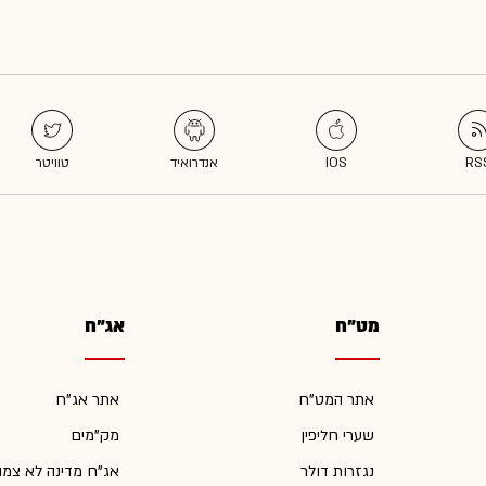
מט"ח
אג"ח
אתר המט"ח
אתר אג"ח
שערי חליפין
מק"מים
נגזרות דולר
אג"ח מדינה לא צמו