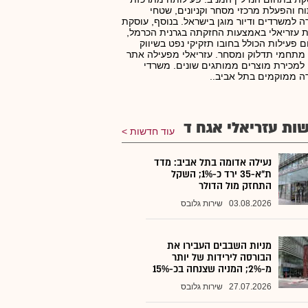
ח והפעלת מרכזי מסחר וקניונים, שטחי
 למשרדים ודיור מוגן בישראל. בנוסף, עוסקת
 עזריאלי באמצעות החזקתה בגרנית הכרמל,
 פעילות הכולל בחובו תזקיקי נפט בשיווק
 מתחמי תדלוק ומסחר. עזריאלי מפעילה אתר
 למכירת מוצרים ממותגים שונים. משרדי
 ממוקמים בתל אביב..
ות עזריאלי אגח ד
עוד חדשות
נעילה אדומה בתל אביב: מדד
ת"א-35 ירד כ-1%; השקל
התחזק מול הדולר
03.08.2026
שירות גלובס
מניות השבבים העבירו את
הבורסה לירידות של יותר
מ-2%; המניה שצנחה בכ-15%
27.07.2026
שירות גלובס