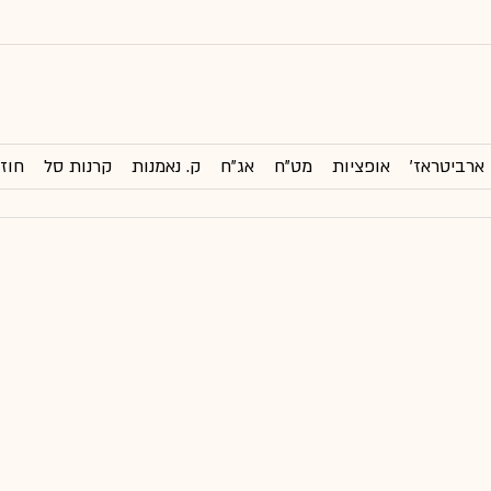
ארביטראז'
אופציות
מט"ח
אג"ח
ק. נאמנות
קרנות סל
חוזי