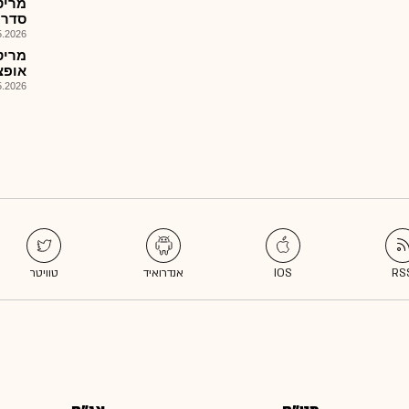
מריט
סדרה 
026, 08:38
מריט
אופציה ,1הזמ
026, 17:26