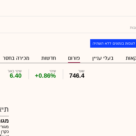
בות
לצפות בנתונים ללא השהיה
אות
בעלי עניין
פורום
חדשות
מכירה בחסר
שער
שינוי
שינוי באג'
6.40
+0.86%
746.4
תיא
מגור
מגורי