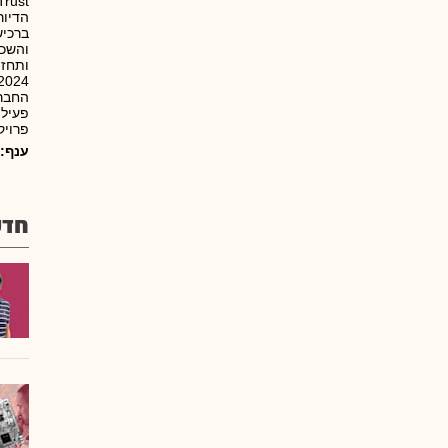
הדיור
ברכיש
והשכר
ותחזו
פרויק
ענף:
חדש