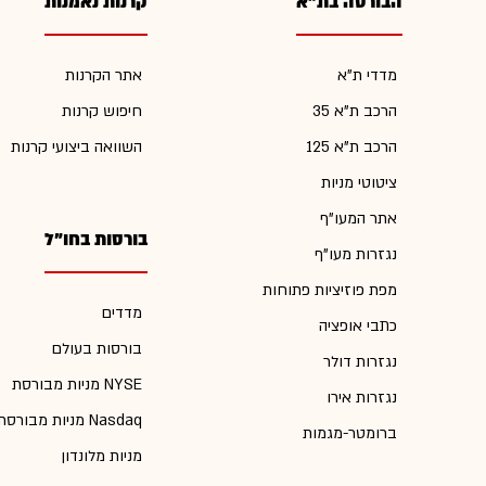
הבורסה בת"א
קרנות נאמנות
מדדי ת"א
אתר הקרנות
הרכב ת"א 35
חיפוש קרנות
הרכב ת"א 125
השוואה ביצועי קרנות
ציטוטי מניות
אתר המעו"ף
בורסות בחו"ל
נגזרות מעו"ף
מפת פוזיציות פתוחות
מדדים
כתבי אופציה
בורסות בעולם
נגזרות דולר
מניות מבורסת NYSE
נגזרות אירו
מניות מבורסת Nasdaq
ברומטר-מגמות
מניות מלונדון