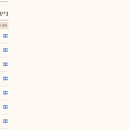
ניי
שם הנ