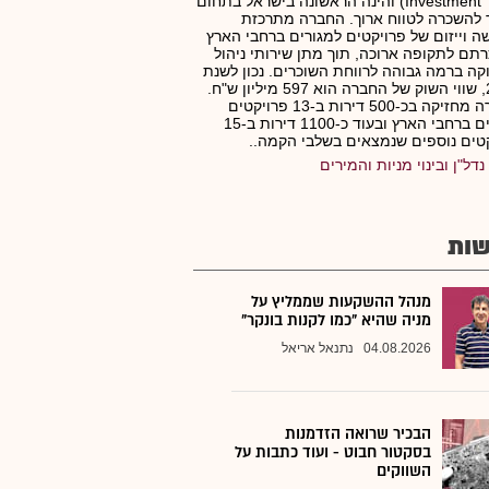
Investment Trust) והינה הראשונה בישראל בתחום
 להשכרה לטווח ארוך. החברה מתרכזת
ה וייזום של פרויקטים למגורים ברחבי הארץ
תם לתקופה ארוכה, תוך מתן שירותי ניהול
קה ברמה גבוהה לרווחת השוכרים. נכון לשנת
2024, שווי השוק של החברה הוא 597 מיליון ש"ח.
החברה מחזיקה בכ-500 דירות ב-13 פרויקטים
פעילים ברחבי הארץ ובעוד כ-1100 דירות ב-15
טים נוספים שנמצאים בשלבי הקמה..
נדל"ן ובינוי מניות והמירים
ות
מנהל ההשקעות שממליץ על
מניה שהיא "כמו לקנות בונקר"
04.08.2026
נתנאל אריאל
הבכיר שרואה הזדמנות
בסקטור חבוט - ועוד כתבות על
השווקים