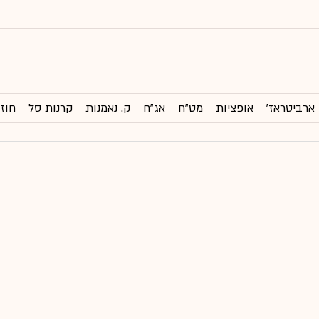
ארביטראז'
אופציות
מט"ח
אג"ח
ק. נאמנות
קרנות סל
חוזי