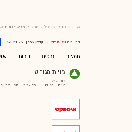
גלובס פיננסי
>
בורסת ת"א - מניות
>
מגוריט
> פורום תגו
6/8/2026
בהשהיה של 15 דק'
עדכון אחרון
|
תמצית
גרפים
דוחות
עסק
מניית מגוריט
MGURIT
מניה
1139195
תל-אביב
NIS
סוף יום