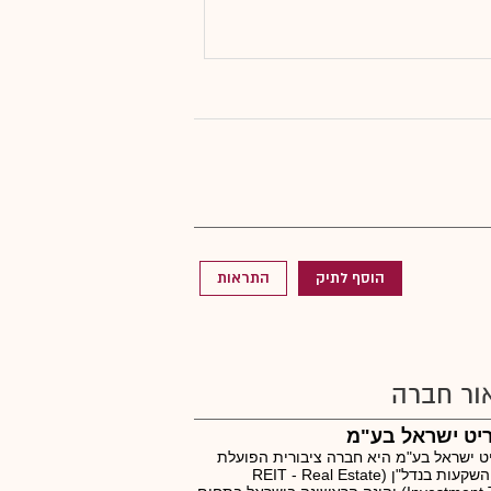
הוסף לתיק
התראות
ור חברה
יט ישראל בע"מ
ט ישראל בע"מ היא חברה ציבורית הפועלת
כקרן השקעות בנדל"ן (REIT - Real Estate