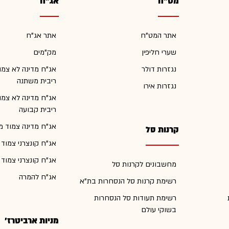
מט"ח
אג"ח
אתר המט"ח
אתר אג"ח
שערי חליפין
מק"מים
נגזרות דולר
אג"ח מדינה לא צמו
ריבית משתנה
נגזרות אירו
אג"ח מדינה לא צמו
ריבית קבועה
אג"ח מדינה צמוד מ
קרנות סל
אג"ח קונצרני צמוד
אג"ח קונצרני צמוד
מחשבונים לקרנות סל
אג"ח להמרה
רשימת קרנות סל הנסחרות בת"א
רשימת תעודות סל הנסחרות
בשוקי עולם
מניות ארביטרז'