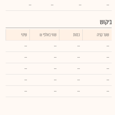
--
--
--
--
ביקוש
שער קניה
כמות
₪ שווי באלפי
שינוי
--
--
--
--
--
--
--
--
--
--
--
--
--
--
--
--
--
--
--
--