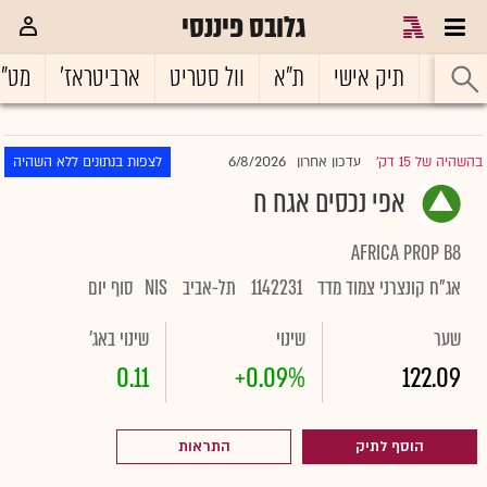
גלובס פיננסי
ראשי
תיק אישי
ת"א
וול סטריט
ארביטראז'
מט"
6/8/2026
בהשהיה של 15 דק'
עדכון אחרון
לצפות בנתונים ללא השהיה
|
אפי נכסים אגח ח
AFRICA PROP B8
אג"ח קונצרני צמוד מדד
1142231
תל-אביב
NIS
סוף יום
שער
שינוי
שינוי באג'
0.11
+0.09%
122.09
הוסף לתיק
התראות