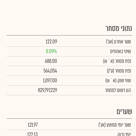
נתוני מסחר
שער אחרון
(אג')
122.09
שינוי באחוזים
0.09%
נפח מסחר
(א` ₪)
688.00
נפח מסחר
(ע"נ)
564,054
שווי שוק
(א` ₪)
1,097.00
הון רשום למסחר
829,797,229
שערים
שער יומי ממוצע
(אג')
121.97
יומי גבוה
122.13