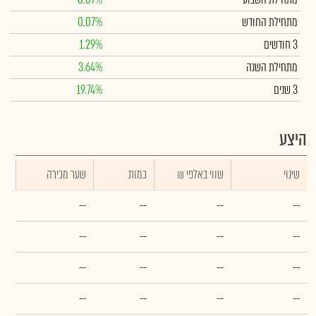
מתחילת החודש
0.07%
3 חודשים
1.29%
מתחילת השנה
3.64%
3 שנים
19.74%
היצע
שינוי
₪ שווי באלפי
כמות
שער מכירה
--
--
--
--
--
--
--
--
--
--
--
--
--
--
--
--