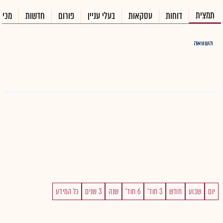
תמצית
דוחות
עסקאות
בעלי עניין
פורום
חדשות
מכיר
השוואה
יום
שבוע
חודש
3 חוד'
6 חוד'
שנה
3 שנים
כל המידע