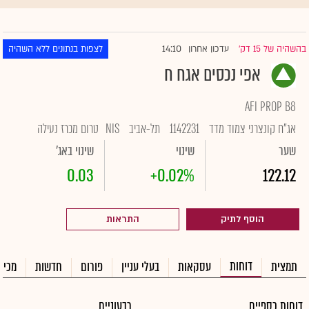
14:10
בהשהיה של 15 דק'
עדכון אחרון
לצפות בנתונים ללא השהיה
|
אפי נכסים אגח ח
AFI PROP B8
אג"ח קונצרני צמוד מדד
1142231
תל-אביב
NIS
טרום מכרז נעילה
שער
שינוי
שינוי באג'
0.03
+0.02%
122.12
הוסף לתיק
התראות
דוחות
תמצית
עסקאות
בעלי עניין
פורום
חדשות
מכיר
דוחות כספיים
רבעוניים