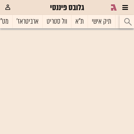
גלובס פיננסי
ראשי
תיק אישי
ת"א
וול סטריט
ארביטראז'
מט"