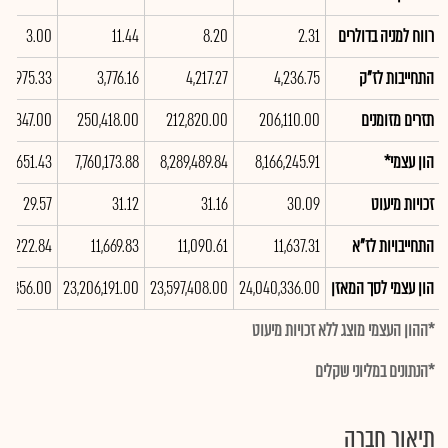
רווח למניה בדולרים
2.31
8.20
11.44
3.00
התחייבות לז"ק
4,236.75
4,217.27
3,776.16
3,975.33
תזרים מזומנים
206,110.00
212,820.00
250,418.00
197,347.00
הון עצמי*
8,166,245.91
8,289,489.84
7,760,173.88
337,651.43
זכויות מיעוט
30.09
31.16
31.12
29.57
התחייבויות לז"א
11,637.31
11,090.61
11,669.83
11,222.84
הון עצמי לסך המאזן
24,040,336.00
23,597,408.00
23,206,191.00
35,856.00
*ההון העצמי מוצג ללא זכויות מיעוט
*הנתונים במליוני שקלים
תיאור חברה