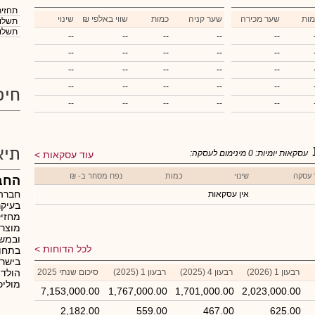
תחזית
מות
שער מכירה
שער קניה
כמות
₪ שווי באלפי
שינוי
תשלום
תשלום
--
--
--
--
--
--
--
--
--
--
--
--
--
--
--
--
--
--
--
--
חיפ
--
--
--
--
--
תיא
עסקאות יומיות:
0
מינימום לעסקה:
עוד עסקאות
 עסקה
שינוי
כמות
נפח מסחר ב- ₪
החב
חברה
אין עסקאות
בעיקר
מוצרי
לכל הדוחות
בתחום
רבעון 1 (2026)
רבעון 4 (2025)
רבעון 1 (2025)
סיכום שנתי 2025
הולדי
מוליכ
7,153,000.00
1,767,000.00
1,701,000.00
2,023,000.00
2,182.00
559.00
467.00
625.00