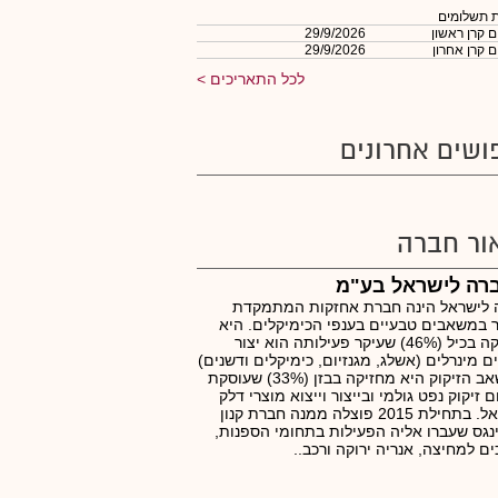
 תשלומים
 קרן ראשון
29/9/2026
 קרן אחרון
29/9/2026
לכל התאריכים
ושים אחרונים
ור חברה
רה לישראל בע"מ
 לישראל הינה חברת אחזקות המתמקדת
 במשאבים טבעיים בענפי הכימיקלים. היא
מחזיקה בכיל (46%) שעיקר פעילותה הוא יצור
ם מינרלים (אשלג, מגנזיום, כימיקלים ודשנים)
ובמשאב הזיקוק היא מחזיקה בבזן (33%) שעוסקת
 זיקוק נפט גולמי ובייצור וייצוא מוצרי דלק
בישראל. בתחילת 2015 פוצלה ממנה חברת קנון
נגס שעברו אליה הפעילות בתחומי הספנות,
ים למחיצה, אנריה ירוקה ורכב..