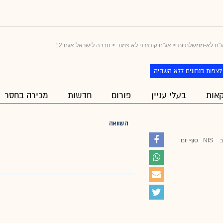
"ח לא-ממשלתיות
>
אג"ח קונצרני לא צמוד
> חברה לישראל אגח 12
לצפות בנתונים ללא השהיה
אות
בעלי עניין
פורום
חדשות
מכירה בחסר
השוואה
ב
NIS
סוף יום