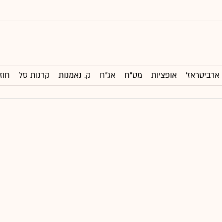
ארביטראז'
אופציות
מט"ח
אג"ח
ק. נאמנות
קרנות סל
חוז