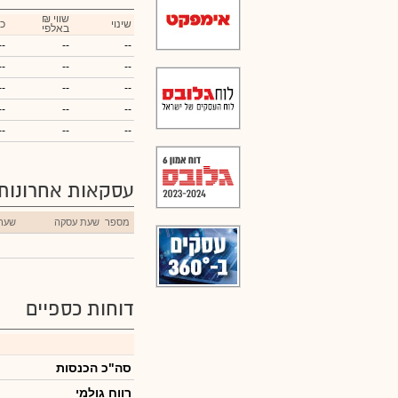
₪ שווי
שינוי
כ
באלפי
--
--
--
--
--
--
--
--
--
--
--
--
--
--
--
עסקאות אחרונות
מספר
שעת עסקה
שער
דוחות כספיים
סה"כ הכנסות
רווח גולמי