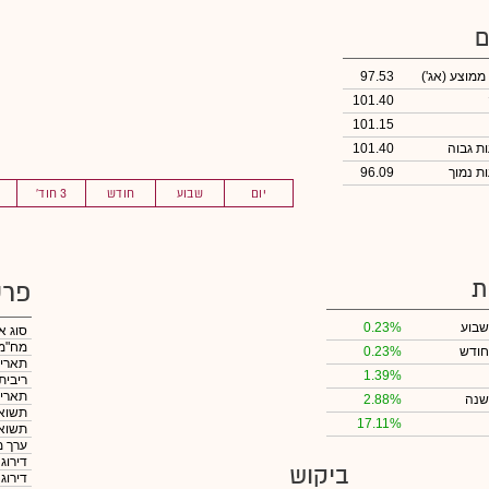
ם
 ממוצע
(אג')
97.53
101.40
101.15
101.40
96.09
יום
שבוע
חודש
3 חוד'
ת
פרט
שבוע
0.23%
סוג א
מח"מ
חודש
0.23%
תאריך
1.39%
ריבית
תאריך
שנה
2.88%
תשואה
17.11%
תשואה
ערך מ
דירוג
ביקוש
דירוג