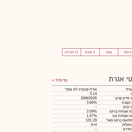
6 חוד'
שנה
3 שנים
כל המידע
י אגרת
פרופיל
גרת
אג"ח קונצרני לא צמוד
0.14
 פדיון קרוב
29/9/2026
 נקובה
3.60%
 קיים
--
 שנתית ברוטו
3.59%
 שנתית נטו
1.67%
תואם ברוטו פארי
101.29
 מעלות
A+il
 מדרוג
--