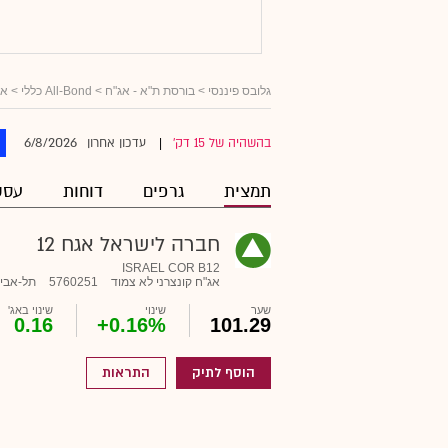
גלובס פיננסי
>
בורסת ת"א - אג"ח
>
All-Bond כללי
>
אג
6/8/2026
בהשהיה של 15 דק'
עדכון אחרון
|
תמצית
גרפים
דוחות
עסק
חברה לישראל אגח 12
ISRAEL COR B12
אג"ח קונצרני לא צמוד
5760251
תל-אבי
שער
שינוי
שינוי באג'
0.16
+0.16%
101.29
הוסף לתיק
התראות