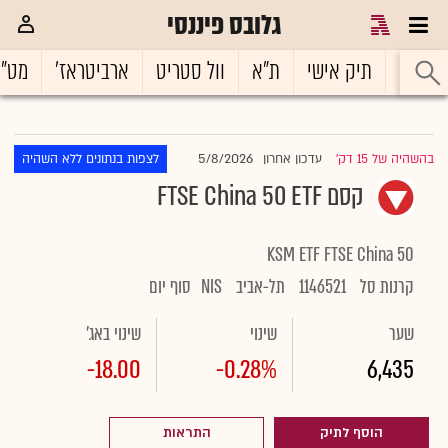
גלובס פיננסי
ראשי
תיק אישי
ת"א
וול סטריט
ארביטראז'
מט"
5/8/2026
בהשהיה של 15 דק'
עדכון אחרון
לצפות בנתונים ללא השהיה
|
קסם FTSE China 50 ETF
KSM ETF FTSE China 50
קרנות סל
1146521
תל-אביב
NIS
סוף יום
שער
שינוי
שינוי באג'
-18.00
-0.28%
6,435
הוסף לתיק
התראות