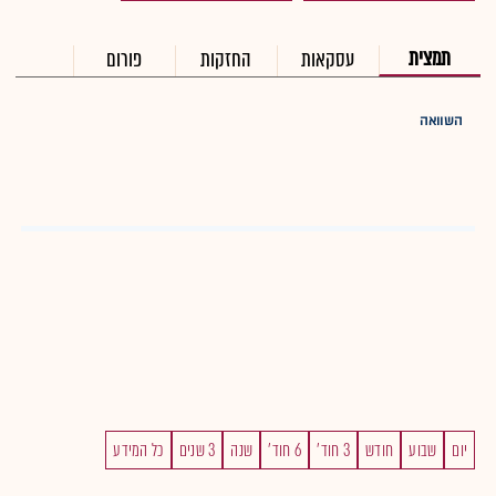
תמצית
עסקאות
החזקות
פורום
השוואה
יום
שבוע
חודש
3 חוד'
6 חוד'
שנה
3 שנים
כל המידע