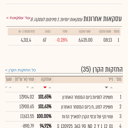
עסקאות אחרונות
עוד עסקאות
עסקאות יומיות:
1
מינימום לעסקה:
8
מספר
שעת עסקה
שער עסקה
שינוי
כמות
נפח מסחר ב- ₪
4,311.4
67
-0.28%
6,435.00
08:13
1
החזקות הקרן
(35)
כל החזקות הקרן
מס'
נייר
אחזקה
שווי (א' ש"ח)
שער
ש
17,904.02
101.65%
1
חשיפה למניות ביום המסחר האחרון
17,900.65
101.63%
2
חשיפה למט_ח ביום המסחר האחרון
17,613.55
100.00%
3
שווי נקי של נכסי הקרן לתאריך הדוח
-890.79
94.92%
4
S_120925_363_90_ND_2_Y_1_12_01