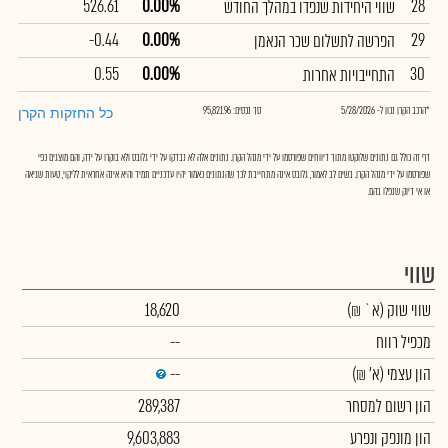
526.61
0.00%
28
שווי היחידות שנפדו במהלך החודש
-0.44
0.00%
29
הפרשה לתשלום שכר הנאמן
0.55
0.00%
30
התחייבויות אחרות
*הרכב הקרן נכון ל- 5/28/2026
סך נכסים: 95,821.96
כל החזקות הקרן
דף זה כולל גם נתונים שלוקטו מתוך דיווחים שפורסמו על ידי מנהל הקרן. נתונים אלה לא נבדקו על ידי גלובס ולא בוקרו על ידה, והם מוצגים כפי
שפורסמו על ידי מנהל הקרן. בשים לב לאמור, גלובס אינה מתחייבת לכך שהנתונים כאמור יהיו עדכניים תמיד והיא אינה אחראית לליקוי, טעות שגיאה
או אי דיוק שנפלו בהם.
שווי
שווי שוק
(א` ₪)
18,620
מכפיל רווח
--
הון עצמי
(א' ₪)
--
הון רשום למסחר
289,387
הון מונפק ונפרע
9,603,883