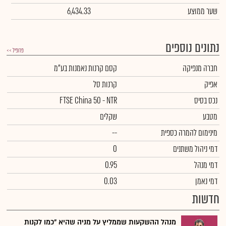
שער ממוצע
6,434.33
נתונים נוספים
פרופיל >>
חברה מנפיקה
קסם קרנות נאמנות בע"מ
אפיק
קרנות סל
נכס בסיס
FTSE China 50 - NTR
מטבע
שקלים
מינימום להמרה כספית
--
דמי ניהול משתנים
0
דמי מנהל
0.95
דמי נאמן
0.03
חדשות
מנהל ההשקעות שממליץ על מניה שהיא "כמו לקנות