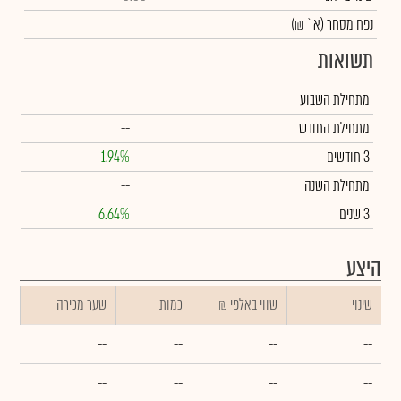
נפח מסחר
(א` ₪)
תשואות
מתחילת השבוע
מתחילת החודש
--
3 חודשים
1.94%
מתחילת השנה
--
3 שנים
6.64%
היצע
שינוי
₪ שווי באלפי
כמות
שער מכירה
--
--
--
--
--
--
--
--