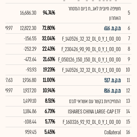
חשיפה חיובית לאג_ח ביום המסחר
16,686.30
94.74%
5
האחרון
99.97
12,822.30
72.80%
6
מ.ק.מ. 616
-156.55
32.04%
7
F_140526_32_32_DL_0_Y_1_00_00
-252.29
22.43%
8
F_230426_90_90_DL_0_Y_1_00_00
-472.64
21.63%
9
F_050126_150_150_DL_0_Y_1_00_00
-93.93
19.23%
10
F_140526_32_32_DL_0_Y_1_00_00
97.63
1,936.80
11.00%
11
מ.ק.מ. 517
99.97
1,927.20
10.94%
12
מ.ק.מ. 816
1,499.10
8.51%
13
התחייבויות בקשר עם אשראי לנכס
1,184.86
6.73%
14
ISHARES CHINA LARGE-CAP ETF
-108.44
5.77%
15
F_160326_92_92_DL_0_Y_1_00_00
959.45
5.45%
16
Collateral