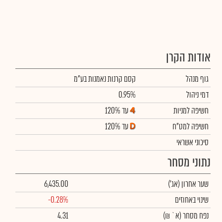
אודות הקרן
גוף מנהל
קסם קרנות נאמנות בע"מ
דמי ניהול
0.95%
חשיפה למניות
עד 120%
חשיפה למט"ח
עד 120%
סיכוני אשראי
נתוני מסחר
שער אחרון
(אג')
6,435.00
שינוי באחוזים
-0.28%
נפח מסחר
(א` ₪)
4.31