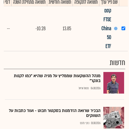
שם נייר ערך
תשואה לתקופה
תשואה חודשית
תשואה מתחילת השנה
דמי ניה
קסם
FTSE
--
-10.28
13.85
China
50
ETF
חדשות
מנהל ההשקעות שממליץ על מניה שהיא "כמו לקנות
בונקר"
04.08.2026
נתנאל אריאל
הבכיר שרואה הזדמנות בסקטור חבוט - ועוד כתבות על
השווקים
01.08.2026
כתבי גלובס