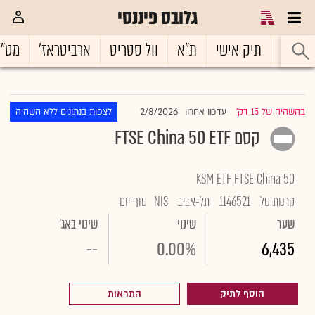
גלובס פיננסי
ראשי
תיק אישי
ת"א
וול סטריט
ארביטראז'
מט"
2/8/2026
בהשהיה של 15 דק'
עדכון אחרון
לצפות בנתונים ללא השהיה
|
קסם FTSE China 50 ETF
KSM ETF FTSE China 50
קרנות סל
1146521
תל-אביב
NIS
סוף יום
שער
שינוי
שינוי באג'
--
0.00%
6,435
הוסף לתיק
התראות