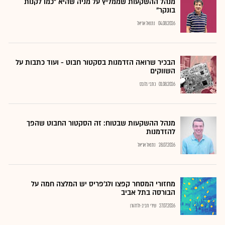
מנהל ההשקעות שממליץ על מניה שהיא "כמו לקנות
בונקר"
04.08.2026
נתנאל אריאל
הבכיר שרואה הזדמנות בסקטור חבוט - ועוד כתבות על
השווקים
01.08.2026
כתבי גלובס
מנהל ההשקעות שבטוח: זה הסקטור החבוט שהפך
להזדמנות
28.07.2026
נתנאל אריאל
מחזורי המסחר קפצו ולג'פריס יש המלצה חמה על
הבורסה בתל אביב
27.07.2026
שירי חביב-ולדהורן