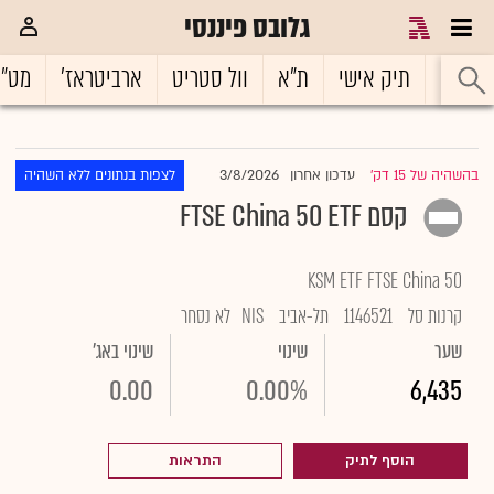
גלובס פיננסי
ראשי
תיק אישי
ת"א
וול סטריט
ארביטראז'
מט"
3/8/2026
בהשהיה של 15 דק'
עדכון אחרון
לצפות בנתונים ללא השהיה
|
קסם FTSE China 50 ETF
KSM ETF FTSE China 50
קרנות סל
1146521
תל-אביב
NIS
לא נסחר
שער
שינוי
שינוי באג'
0.00
0.00%
6,435
הוסף לתיק
התראות