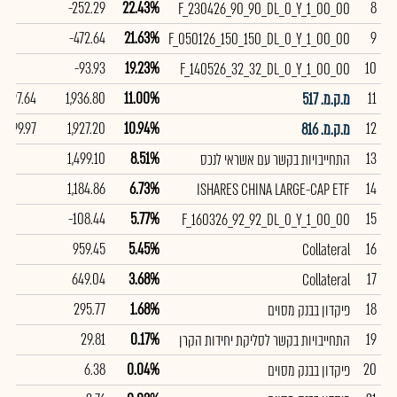
-252.29
22.43%
8
F_230426_90_90_DL_0_Y_1_00_00
-472.64
21.63%
9
F_050126_150_150_DL_0_Y_1_00_00
-93.93
19.23%
10
F_140526_32_32_DL_0_Y_1_00_00
97.64
1,936.80
11.00%
11
מ.ק.מ. 517
99.97
1,927.20
10.94%
12
מ.ק.מ. 816
1,499.10
8.51%
13
התחייבויות בקשר עם אשראי לנכס
1,184.86
6.73%
14
ISHARES CHINA LARGE-CAP ETF
-108.44
5.77%
15
F_160326_92_92_DL_0_Y_1_00_00
959.45
5.45%
16
Collateral
649.04
3.68%
17
Collateral
295.77
1.68%
18
פיקדון בבנק מסוים
29.81
0.17%
19
התחייבויות בקשר לסליקת יחידות הקרן
6.38
0.04%
20
פיקדון בבנק מסוים