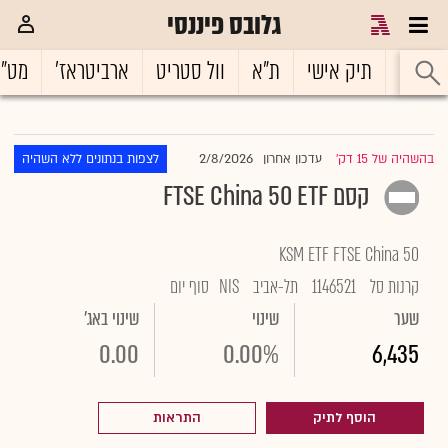
גלובס פיננסי
ראשי
תיק אישי
ת"א
וול סטריט
ארביטראז'
מט"
2/8/2026
בהשהיה של 15 דק'
עדכון אחרון
לצפות בנתונים ללא השהיה
|
קסם FTSE China 50 ETF
KSM ETF FTSE China 50
קרנות סל
1146521
תל-אביב
NIS
סוף יום
שער
שינוי
שינוי באג'
0.00
0.00%
6,435
הוסף לתיק
התראות