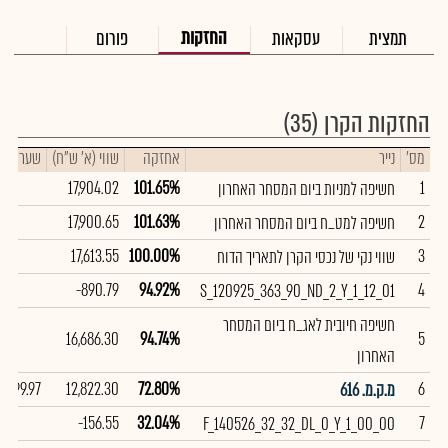
החזקות
תמצית
עסקאות
פורום
החזקות הקרן
(35)
מס'
נייר
אחזקה
שווי (א' ש"ח)
שער
ש
17,904.02
101.65%
1
חשיפה למניות ביום המסחר האחרון
17,900.65
101.63%
2
חשיפה למט_ח ביום המסחר האחרון
17,613.55
100.00%
3
שווי נקי של נכסי הקרן לתאריך הדוח
-890.79
94.92%
4
S_120925_363_90_ND_2_Y_1_12_01
חשיפה חיובית לאג_ח ביום המסחר
16,686.30
94.74%
5
האחרון
99.97
12,822.30
72.80%
6
מ.ק.מ. 616
-156.55
32.04%
7
F_140526_32_32_DL_0_Y_1_00_00