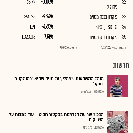
-13.79
-0.08%
32
ניהול ק
-395.26
-2.24%
33
פיקדון בבנק מסוים
1.91
-4.65%
34
SPOT_USDILS
-1,323.08
-7.51%
35
פיקדון בבנק מסוים
*הרכב הקרן נכון ל- 5/28/2026
סך נכסים: 94,090.36
חדשות
מנהל ההשקעות שממליץ על מניה שהיא "כמו לקנות
בונקר"
04.08.2026
נתנאל אריאל
הבכיר שרואה הזדמנות בסקטור חבוט - ועוד כתבות על
השווקים
01.08.2026
כתבי גלובס