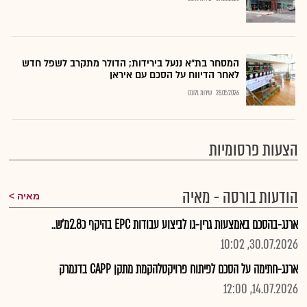
המסחר בת"א ננעל בירידות; הדולר מתקרב לשפל חדש
לאחר הדיווח על הסכם עם איראן
28.05.2026
שירות גלובס
הצעות פרסומיות
הודעות בורסה - מאיה
מאיה
ארנג-בהסכם באמצעות גרין-גו לביצוע עבודות EPC בהיקף כ2.8מ'ש..
30.07.2026, 10:02
ארנג-חתימה על הסכם לפיתוח פרויקטלהקמת מתקן CAPP בדנמרק
14.07.2026, 12:00