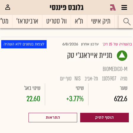
גלובס פיננסי
ראשי
תיק אישי
ת"א
וול סטריט
ארביטראז'
מט"
6/8/2026
בהשהיה של 15 דק'
עדכון אחרון
לצפות בנתונים ללא השהיה
|
מניית אייראנג'י טק
BIOMEDICO-M
מניה
1105907
תל-אביב
NIS
סוף יום
שער
שינוי
שינוי באג'
22.60
+3.77%
622.6
הוסף לתיק
התראות