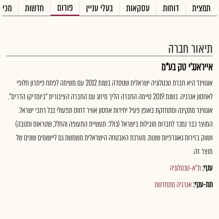
פורום
תמצית
דוחות
עסקאות
בעלי עניין
חדשות
מכיר
תיאור חברה
אייראנג'י טק בע"מ
אוגווינד היא חברת טכנולוגיה ישראלית שנוסדה בשנת 2012 עם משימה לפתח פיתרון חלופי
לאחסון אנרגיה. בשנת 2019 סיימה החברה הליך מיזוג עם החברה הציבורית "ביומדיקו הדרים".
אוגווינד מתקינה ומתחזקת באופן פעיל יחידות אחסון אוויר דחוס תפעולי בכל רחבי ישראל.
המוצר כבר נמכר לחברות מובילות בישראל (כולל: תעשיית התעופה והחלל, שטראוס ותנובה)
ושווק בזירות גאוגרפיות שונות. מערכת האבטחה הישראלית משמשת גם ליישומים שונים של
מוצר זה.
ענף:
ת"א-טכנולוגיה
תת-ענף:
אנרגיה מתחדשת