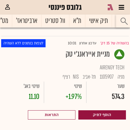
גלובס פיננסי
ראשי
תיק אישי
ת"א
וול סטריט
ארביטראז'
מט"
10:01
בהשהיה של 15 דק'
עדכון אחרון
לצפות בנתונים ללא השהיה
|
מניית אייראנג'י טק
AIRENGY TECH
מניה
1105907
תל-אביב
NIS
רציף
שער
שינוי
שינוי באג'
11.10
+1.97%
574.3
הוסף לתיק
התראות