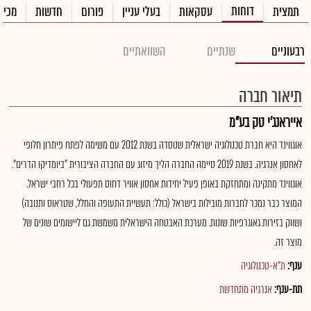
דוחות
תמצית
עסקאות
בעלי עניין
פורום
חדשות
מכיר
רבעוניים
שנתיים
השוואתיים
תיאור חברה
אייראנג'י טק בע"מ
אוגווינד היא חברת טכנולוגיה ישראלית שנוסדה בשנת 2012 עם משימה לפתח פיתרון חלופי
לאחסון אנרגיה. בשנת 2019 סיימה החברה הליך מיזוג עם החברה הציבורית "ביומדיקו הדרים".
אוגווינד מתקינה ומתחזקת באופן פעיל יחידות אחסון אוויר דחוס תפעולי בכל רחבי ישראל.
המוצר כבר נמכר לחברות מובילות בישראל (כולל: תעשיית התעופה והחלל, שטראוס ותנובה)
ושווק בזירות גאוגרפיות שונות. מערכת האבטחה הישראלית משמשת גם ליישומים שונים של
מוצר זה.
ענף:
ת"א-טכנולוגיה
תת-ענף:
אנרגיה מתחדשת