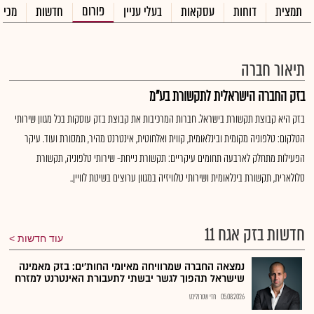
פורום
תמצית
דוחות
עסקאות
בעלי עניין
חדשות
מכיר
תיאור חברה
בזק החברה הישראלית לתקשורת בע"מ
בזק היא קבוצת תקשורת בישראל. חברות המרכיבות את קבוצת בזק עוסקות בכל מגוון שירותי
הטלקום: טלפוניה מקומית ובינלאומית, קווית ואלחוטית, אינטרנט מהיר, תמסורת ועוד. עיקר
הפעילות מתחלק לארבעה תחומים עיקריים: תקשורת נייחת- שירותי טלפוניה, תקשורת
סלולארית, תקשורת בינלאומית ושירותי טלוויזיה במגוון ערוצים בשיטת לוויין..
חדשות בזק אגח 11
עוד חדשות
נמצאה החברה שמרוויחה מאיומי החות'ים: בזק מאמינה
שישראל תהפוך לגשר יבשתי לתעבורת האינטרנט למזרח
05.08.2026
חזי שטרנליכט