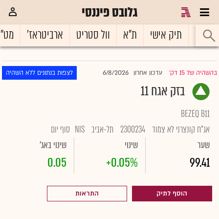
גלובס פיננסי
ראשי
תיק אישי
ת"א
וול סטריט
ארביטראז'
מט"
6/8/2026
בהשהיה של 15 דק'
עדכון אחרון
לצפות בנתונים ללא השהיה
|
בזק אגח 11
BEZEQ B11
אג"ח קונצרני לא צמוד
2300234
תל-אביב
NIS
סוף יום
שער
שינוי
שינוי באג'
0.05
+0.05%
99.41
הוסף לתיק
התראות