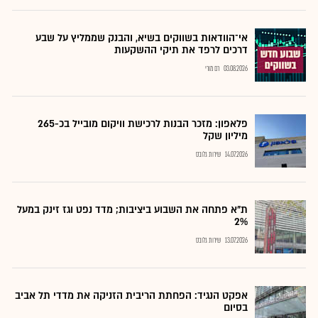
אי־הוודאות בשווקים בשיא, והבנק שממליץ על שבע
דרכים לרפד את תיקי ההשקעות
03.08.2026
רם מורי
פלאפון: מזכר הבנות לרכישת וויקום מובייל בכ-265
מיליון שקל
14.07.2026
שירות גלובס
ת"א פתחה את השבוע ביציבות; מדד נפט וגז זינק במעל
2%
13.07.2026
שירות גלובס
אפקט הנגיד: הפחתת הריבית הזניקה את מדדי תל אביב
בסיום