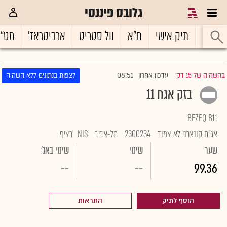
גלובס פיננסי
ראשי
תיק אישי
ת"א
וול סטריט
ארביטראז'
מט"
08:51
בהשהיה של 15 דק'
עדכון אחרון
לצפות בנתונים ללא השהיה
|
בזק אגח 11
BEZEQ B11
אג"ח קונצרני לא צמוד
2300234
תל-אביב
NIS
רציף
שער
שינוי
שינוי באג'
--
--
99.36
הוסף לתיק
התראות