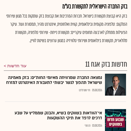
בזק החברה הישראלית לתקשורת בע"מ
בזק היא קבוצת תקשורת בישראל. חברות המרכיבות את קבוצת בזק עוסקות בכל מגוון שירותי
הטלקום: טלפוניה מקומית ובינלאומית, קווית ואלחוטית, אינטרנט מהיר, תמסורת ועוד. עיקר
הפעילות מתחלק לארבעה תחומים עיקריים: תקשורת נייחת- שירותי טלפוניה, תקשורת
סלולארית, תקשורת בינלאומית ושירותי טלוויזיה במגוון ערוצים בשיטת לוויין..
חדשות בזק אגח 11
עוד חדשות
נמצאה החברה שמרוויחה מאיומי החות'ים: בזק מאמינה
שישראל תהפוך לגשר יבשתי לתעבורת האינטרנט למזרח
05.08.2026
חזי שטרנליכט
אי־הוודאות בשווקים בשיא, והבנק שממליץ על שבע
דרכים לרפד את תיקי ההשקעות
03.08.2026
רם מורי