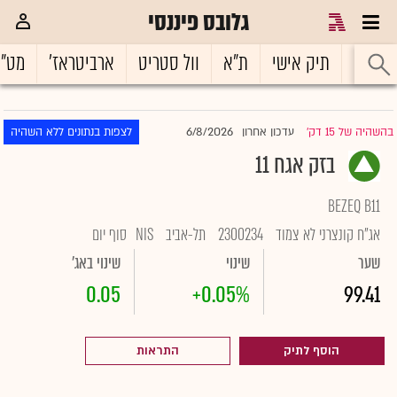
גלובס פיננסי
ראשי
תיק אישי
ת"א
וול סטריט
ארביטראז'
מט"
6/8/2026
בהשהיה של 15 דק'
עדכון אחרון
לצפות בנתונים ללא השהיה
|
בזק אגח 11
BEZEQ B11
אג"ח קונצרני לא צמוד
2300234
תל-אביב
NIS
סוף יום
שער
שינוי
שינוי באג'
0.05
+0.05%
99.41
הוסף לתיק
התראות