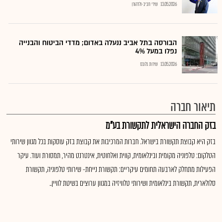
13.05.2026
שירי חביב-ולדהורן
הבורסה בתל אביב ננעלה באדום; מדדי הביטוח והבנייה
נפלו במעל 4%
13.05.2026
שירות גלובס
תיאור חברה
בזק החברה הישראלית לתקשורת בע"מ
בזק היא קבוצת תקשורת בישראל. חברות המרכיבות את קבוצת בזק עוסקות בכל מגוון שירותי
הטלקום: טלפוניה מקומית ובינלאומית, קווית ואלחוטית, אינטרנט מהיר, תמסורת ועוד. עיקר
הפעילות מתחלק לארבעה תחומים עיקריים: תקשורת נייחת- שירותי טלפוניה, תקשורת
סלולארית, תקשורת בינלאומית ושירותי טלוויזיה במגוון ערוצים בשיטת לוויין..