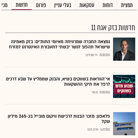
חדשות
תמצית
דוחות
עסקאות
בעלי עניין
פורום
מכיר
חדשות בזק אגח 11
נמצאה החברה שמרוויחה מאיומי החות'ים: בזק מאמינה
שישראל תהפוך לגשר יבשתי לתעבורת האינטרנט למזרח
05.08.2026
חזי שטרנליכט
אי־הוודאות בשווקים בשיא, והבנק שממליץ על שבע דרכים
לרפד את תיקי ההשקעות
03.08.2026
רם מורי
פלאפון: מזכר הבנות לרכישת וויקום מובייל בכ-265 מיליון
שקל
14.07.2026
שירות גלובס