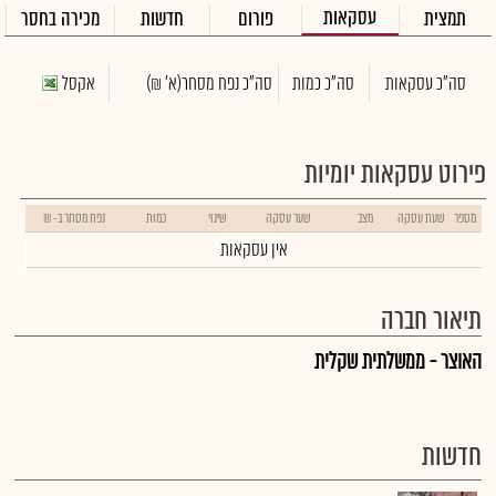
עסקאות
תמצית
פורום
חדשות
מכירה בחסר
סה"כ עסקאות
סה"כ כמות
סה"כ נפח מסחר
(א' ₪)
אקסל
פירוט עסקאות יומיות
מספר
שעת עסקה
מצב
שער עסקה
שינוי
כמות
נפח מסחר ב- ₪
אין עסקאות
תיאור חברה
האוצר - ממשלתית שקלית
חדשות