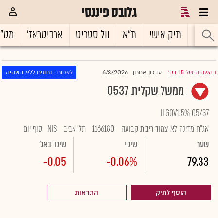
גלובס פיננסי
ראשי
תיק אישי
ת"א
וול סטריט
ארביטראז'
מט"
6/8/2026
בהשהיה של 15 דק'
עדכון אחרון
לצפות בנתונים ללא השהיה
|
ממשל שקלית 0537
ILGOV1.5% 05/37
אג"ח מדינה לא צמוד ריבית קבועה
1166180
תל-אביב
NIS
סוף יום
שער
שינוי
שינוי באג'
-0.05
-0.06%
79.33
הוסף לתיק
התראות