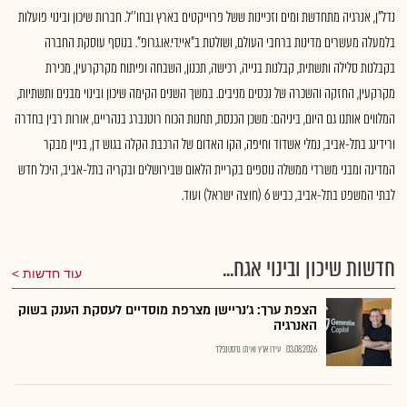
נדל"ן, אנרגיה מתחדשת ומים וזכיינות ששל פרוייקטים בארץ ובחו''ל. חברות שיכון ובינוי פועלות
בלמעלה מעשרים מדינות ברחבי העולם, ושולטת ב"איי.די.או.גרופ". בנוסף עוסקת החברה
בקבלנות סלילה ותשתית, קבלנות בנייה, רכישה, תכנון, השבחה ופיתוח מקרקרעין, מכירת
מקרקעין, החזקה והשכרה של נכסים מניבים. במשך השנים הקימה שיכון ובינוי מבנים ותשתיות,
המלווים אותנו גם היום, ביניהם: משכן הכנסת, תחנות הכוח רוטנברג בנהריים, אורות רבין בחדרה
ורידינג בתל-אביב, נמלי אשדוד וחיפה, הקו האדום של הרכבת הקלה בגוש דן, בניין מבקר
המדינה ומבני משרדי ממשלה נוספים בקריית הלאום שבירושלים ובקריה בתל-אביב, היכל חדש
לבתי המשפט בתל-אביב, כביש 6 (חוצה ישראל) ועוד.
חדשות שיכון ובינוי אגח...
עוד חדשות
הצפת ערך: ג'נריישן מצרפת מוסדיים לעסקת הענק בשוק
האנרגיה
03.08.2026
עידן ארץ ואיתן גרסטנפלד