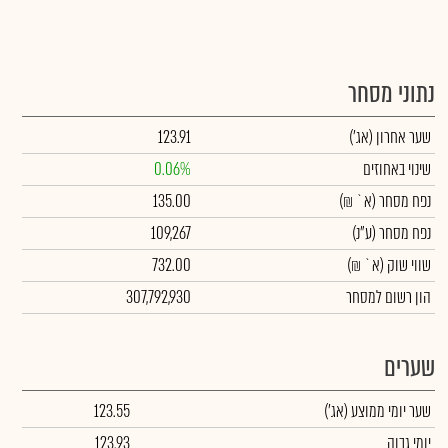
נתוני מסחר
שער אחרון
(אג')
123.91
שינוי באחוזים
0.06%
נפח מסחר
(א` ₪)
135.00
נפח מסחר
(ע"נ)
109,267
שווי שוק
(א` ₪)
732.00
הון רשום למסחר
307,792,930
שערים
שער יומי ממוצע
(אג')
123.55
יומי גבוה
123.93