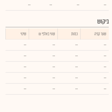
--
--
--
--
ביקוש
שער קניה
כמות
₪ שווי באלפי
שינוי
--
--
--
--
--
--
--
--
--
--
--
--
--
--
--
--
--
--
--
--