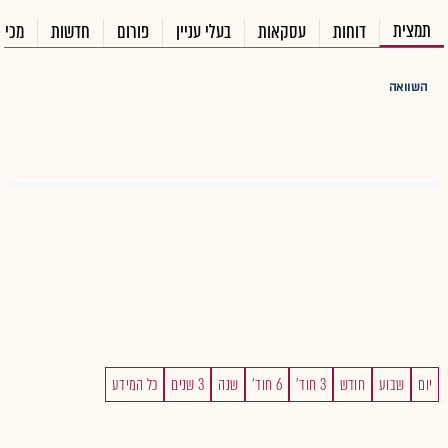
תמצית
דוחות
עסקאות
בעלי עניין
פורום
חדשות
מכיר
השוואה
יום
שבוע
חודש
3 חוד'
6 חוד'
שנה
3 שנים
כל המידע