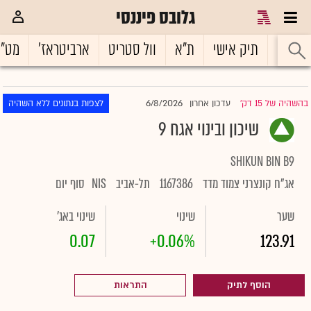
גלובס פיננסי
ראשי
תיק אישי
ת"א
וול סטריט
ארביטראז'
מט"
6/8/2026
בהשהיה של 15 דק'
עדכון אחרון
לצפות בנתונים ללא השהיה
|
שיכון ובינוי אגח 9
SHIKUN BIN B9
אג"ח קונצרני צמוד מדד
1167386
תל-אביב
NIS
סוף יום
שער
שינוי
שינוי באג'
0.07
+0.06%
123.91
הוסף לתיק
התראות