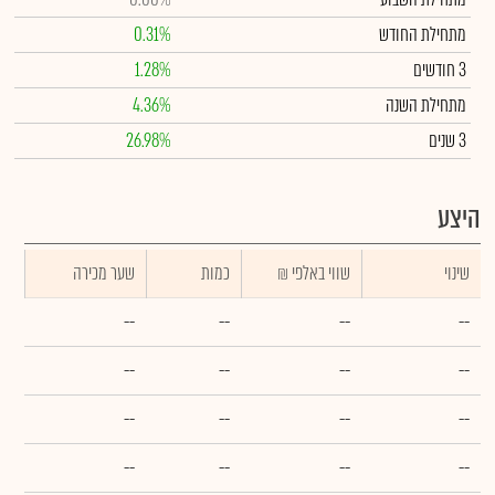
מתחילת החודש
0.31%
3 חודשים
1.28%
מתחילת השנה
4.36%
3 שנים
26.98%
היצע
שינוי
₪ שווי באלפי
כמות
שער מכירה
--
--
--
--
--
--
--
--
--
--
--
--
--
--
--
--