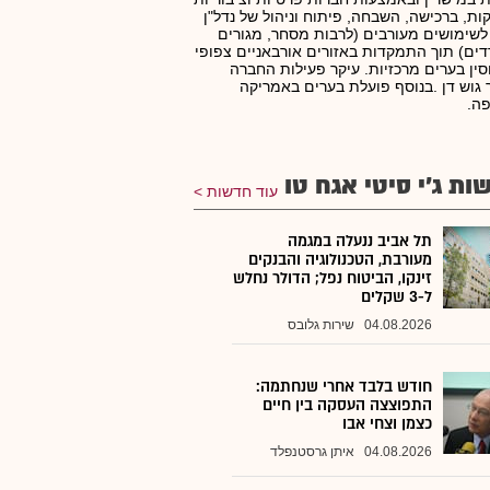
ות, ברכישה, השבחה, פיתוח וניהול של נדל"ן
לשימושים מעורבים (לרבות מסחר, מגורים
ים) תוך התמקדות באזורים אורבאניים צפופי
סין בערים מרכזיות. עיקר פעילות החברה
 גוש דן .בנוסף פועלת בערים באמריקה
פה.
ות ג'י סיטי אגח טו
עוד חדשות
תל אביב ננעלה במגמה
מעורבת, הטכנולוגיה והבנקים
זינקו, הביטוח נפל; הדולר נחלש
ל-3 שקלים
04.08.2026
שירות גלובס
חודש בלבד אחרי שנחתמה:
התפוצצה העסקה בין חיים
כצמן וצחי אבו
04.08.2026
איתן גרסטנפלד