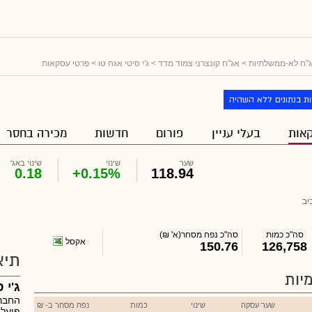
"ח לא-ממשלתיות
>
אג"ח קונצרני צמוד מדד
>
ג'י סיטי אגח טו
> פרטי עסקאות
ת בנתונים ללא השהיה
אות
בעלי עניין
פורום
חדשות
מכירה בחסר
שער
שינוי
שינוי באג'
0.18
+0.15%
118.94
יב
סה"כ כמות
סה"כ נפח מסחר
(א' ₪)
אקסל
150.76
126,758
תיא
יות
ג'י 
החברה
שער עסקה
שינוי
כמות
נפח מסחר ב- ₪
פועלת