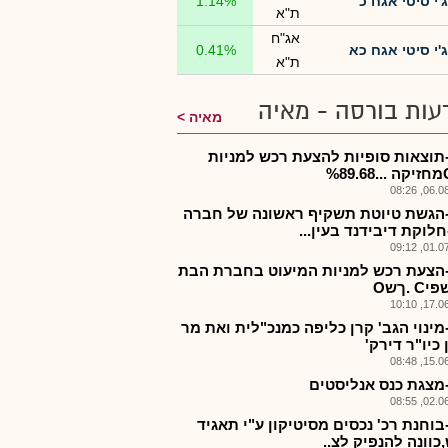
ג'י סיטי אגח כ
1.14%
ת"א
אג"ח
ג'י סיטי אגח כא
0.41%
ת"א
עות בורסה - מאיה
מאיה
-תוצאות סופיות להצעת רכש למניות
06.08.2
-הגשת טיוטת תשקיף ראשונה של חברה
לוקת דיבידנד בעין...
01.07.2
-הצעת רכש למניות המיעוט בחברת הבת
 .ךשO
17.06.2
מינוי הגב' קרן כליפה כמנכ"לית ואת מר
כיו"ר דירק'
15.06.2
-מצגת כנס אנליסטים
02.06.2
בוחנת רכ' נכסים מסיטיקון ע"י תאגיד
כוונה להנפיק לצ..