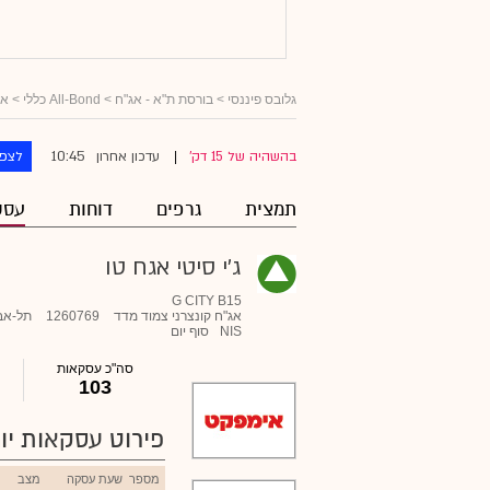
גלובס פיננסי
>
בורסת ת"א - אג"ח
>
All-Bond כללי
>
אג
10:45
בהשהיה של 15 דק'
עדכון אחרון
לצפו
|
תמצית
גרפים
דוחות
עסק
ג'י סיטי אגח טו
G CITY B15
אג"ח קונצרני צמוד מדד
1260769
תל-אב
NIS
סוף יום
סה"כ עסקאות
103
פירוט עסקאות יומ
מספר
שעת עסקה
מצב