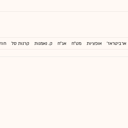
ארביטראז'
אופציות
מט"ח
אג"ח
ק. נאמנות
קרנות סל
חוזי