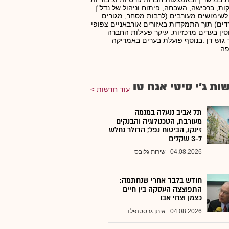
ות, ברכישה, השבחה, פיתוח וניהול של נדל"ן
לשימושים מעורבים (לרבות מסחר, מגורים
ים) תוך התמקדות באזורים אורבאניים צפופי
סין בערים מרכזיות. עיקר פעילות החברה
 גוש דן .בנוסף פועלת בערים באמריקה
פה.
ות ג'י סיטי אגח טו
עוד חדשות
תל אביב ננעלה במגמה
מעורבת, הטכנולוגיה והבנקים
זינקו, הביטוח נפל; הדולר נחלש
ל-3 שקלים
04.08.2026
שירות גלובס
חודש בלבד אחרי שנחתמה:
התפוצצה העסקה בין חיים
כצמן וצחי אבו
04.08.2026
איתן גרסטנפלד