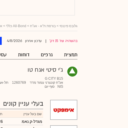
גלובס פיננסי
>
בורסת ת"א - אג"ח
>
All-Bond כללי
>
אג
4/8/2026
בהשהיה של 15 דק'
עדכון אחרון
|
תמצית
גרפים
דוחות
עסק
ג'י סיטי אגח טו
G CITY B15
אג"ח קונצרני צמוד מדד
1260769
תל-אב
NIS
סוף יום
בעלי עניין קונים
שם בעל עניין
תא
מגדל-ק.נאמ
26