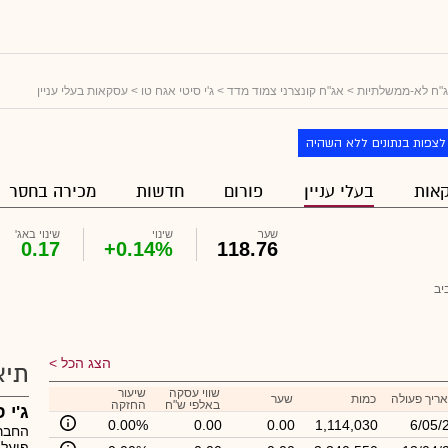
"ח לא-ממשלתיות
>
אג"ח קונצרני צמוד מדד
>
ג'י סיטי אגח טו
> עסקאות בעלי עניין
לצפות בנתונים ללא השהיה
אות
בעלי עניין
פורום
חדשות
מכירה בחסר
שער
שינוי
שינוי באג'
0.17
+0.14%
118.76
יב
הצג הכל
תיא
שווי עסקה
שיעור
ריך פעולה
כמות
שער
באלפי ש"ח
החזקה
ג'י 
0.00%
0.00
0.00
1,114,030
6/05/
החברה
פועלת