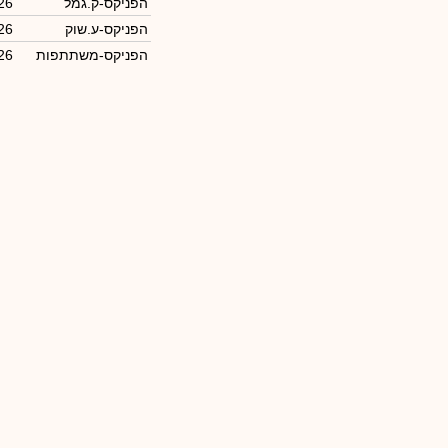
הפניקס-ק.גמל
26
הפניקס-ע.שוק
26
הפניקס-משתתפות
26