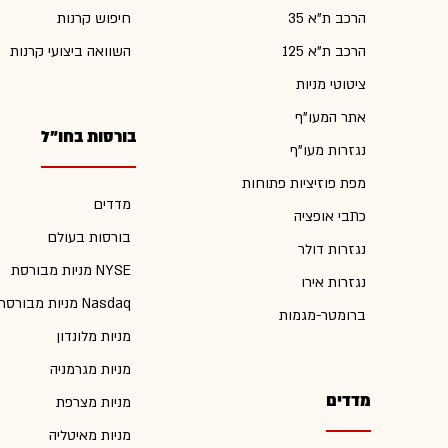
הרכב ת"א 35
חיפוש קרנות
הרכב ת"א 125
השוואה ביצועי קרנות
ציטוטי מניות
אתר המעו"ף
בורסות בחו"ל
נגזרות מעו"ף
מפת פוזיציות פתוחות
מדדים
כתבי אופציה
בורסות בעולם
נגזרות דולר
מניות מבורסת NYSE
נגזרות אירו
מניות מבורסת Nasdaq
ברומטר-מגמות
מניות מלונדון
מניות מגרמניה
מדדים
מניות מצרפת
מניות מאיטליה