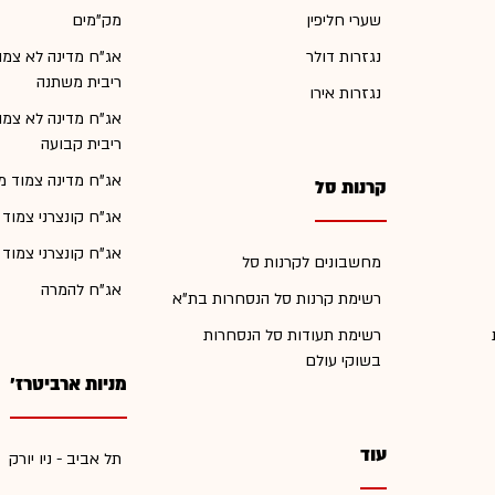
שערי חליפין
מק"מים
נגזרות דולר
אג"ח מדינה לא צמו
ריבית משתנה
נגזרות אירו
אג"ח מדינה לא צמו
ריבית קבועה
אג"ח מדינה צמוד מ
קרנות סל
אג"ח קונצרני צמוד
אג"ח קונצרני צמוד
מחשבונים לקרנות סל
אג"ח להמרה
רשימת קרנות סל הנסחרות בת"א
רשימת תעודות סל הנסחרות
בשוקי עולם
מניות ארביטרז'
עוד
תל אביב - ניו יורק