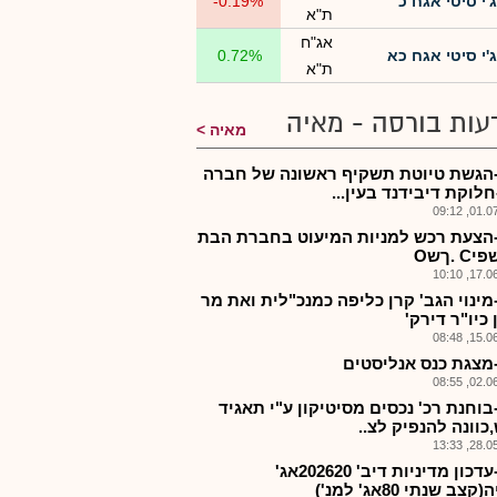
ג'י סיטי אגח כ
-0.19%
ת"א
אג"ח
ג'י סיטי אגח כא
0.72%
ת"א
עות בורסה - מאיה
מאיה
-הגשת טיוטת תשקיף ראשונה של חברה
לוקת דיבידנד בעין...
01.07.2
-הצעת רכש למניות המיעוט בחברת הבת
 .ךשO
17.06.2
מינוי הגב' קרן כליפה כמנכ"לית ואת מר
כיו"ר דירק'
15.06.2
-מצגת כנס אנליסטים
02.06.2
בוחנת רכ' נכסים מסיטיקון ע"י תאגיד
כוונה להנפיק לצ..
28.05.2
גיסי-עדכון מדיניות דיב' 202620אג'
צב שנתי 80אג' למנ')