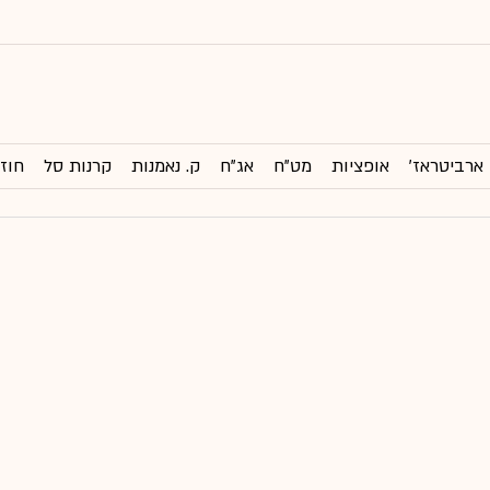
ארביטראז'
אופציות
מט"ח
אג"ח
ק. נאמנות
קרנות סל
חוזי