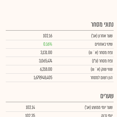
נתוני מסחר
שער אחרון
(אג')
102.16
שינוי באחוזים
0.16%
נפח מסחר
(א` ₪)
3,131.00
נפח מסחר
(ע"נ)
3,065,474
שווי שוק
(א` ₪)
6,218.00
הון רשום למסחר
1,679,948,405
שערים
שער יומי ממוצע
(אג')
102.14
יומי גבוה
102.35