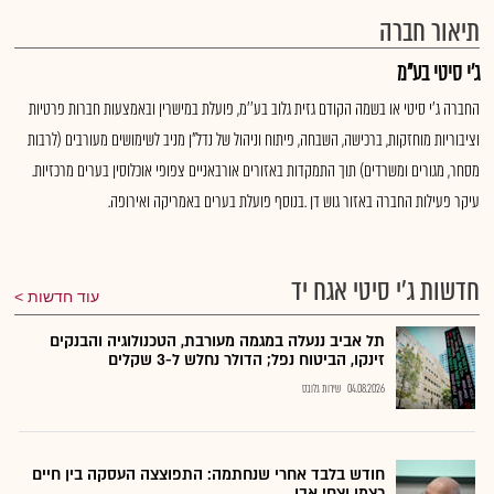
תיאור חברה
ג'י סיטי בע"מ
החברה ג'י סיטי או בשמה הקודם גזית גלוב בע''מ, פועלת במישרין ובאמצעות חברות פרטיות
וציבוריות מוחזקות, ברכישה, השבחה, פיתוח וניהול של נדל"ן מניב לשימושים מעורבים (לרבות
מסחר, מגורים ומשרדים) תוך התמקדות באזורים אורבאניים צפופי אוכלוסין בערים מרכזיות.
עיקר פעילות החברה באזור גוש דן .בנוסף פועלת בערים באמריקה ואירופה.
חדשות ג'י סיטי אגח יד
עוד חדשות
תל אביב ננעלה במגמה מעורבת, הטכנולוגיה והבנקים
זינקו, הביטוח נפל; הדולר נחלש ל-3 שקלים
04.08.2026
שירות גלובס
חודש בלבד אחרי שנחתמה: התפוצצה העסקה בין חיים
כצמן וצחי אבו