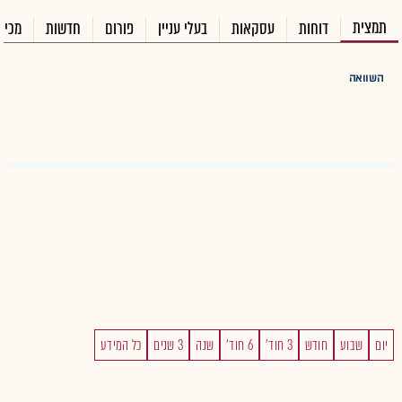
תמצית
דוחות
עסקאות
בעלי עניין
פורום
חדשות
מכיר
השוואה
יום
שבוע
חודש
3 חוד'
6 חוד'
שנה
3 שנים
כל המידע