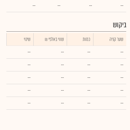
--
--
--
--
ביקוש
שער קניה
כמות
₪ שווי באלפי
שינוי
--
--
--
--
--
--
--
--
--
--
--
--
--
--
--
--
--
--
--
--