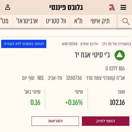
גלובס פיננסי
ראשי
תיק אישי
ת"א
וול סטריט
ארביטראז'
מט"
6/8/2026
בהשהיה של 15 דק'
עדכון אחרון
לצפות בנתונים ללא השהיה
|
ג'י סיטי אגח יד
G CITY B14
אג"ח קונצרני צמוד מדד
1260736
תל-אביב
NIS
סוף יום
שער
שינוי
שינוי באג'
0.16
+0.16%
102.16
הוסף לתיק
התראות