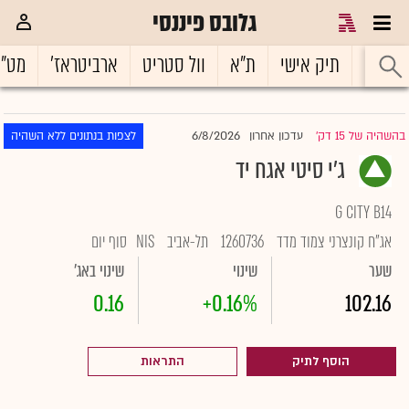
גלובס פיננסי
ראשי
תיק אישי
ת"א
וול סטריט
ארביטראז'
מט"
6/8/2026
בהשהיה של 15 דק'
עדכון אחרון
לצפות בנתונים ללא השהיה
|
ג'י סיטי אגח יד
G CITY B14
אג"ח קונצרני צמוד מדד
1260736
תל-אביב
NIS
סוף יום
שער
שינוי
שינוי באג'
0.16
+0.16%
102.16
הוסף לתיק
התראות