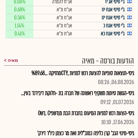
ג'י סיטי אג יז
אג"ח להמרה
0.00%
ג'י סיטי אגח יח
אג"ח ת"א
0.68%
ג'י סיטי אגח יט
אג"ח ת"א
0.36%
ג'י סיטי אגח כ
אג"ח ת"א
1.14%
ג'י סיטי אגח כא
אג"ח ת"א
0.41%
הודעות בורסה - מאיה
מאיה
גיסי-תוצאות סופיות להצעת רכש למניות ,CTYמחזיקה ...%89.68
06.08.2026, 08:26
גיסי-הגשת טיוטת תשקיף ראשונה של חברה בת -חלוקת דיבידנד בעין...
01.07.2026, 09:12
גיסי-הצעת רכש למניות המיעוט בחברת הבת מןדשפיC .ךשO
17.06.2026, 10:10
גיסי-מינוי הגב' קרן כליפה כמנכ"לית ואת מר כצמן כיו"ר דירק'