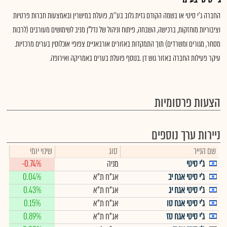
החברה ג'י סיטי או בשמה הקודם גזית גלוב בע''מ, פועלת במישרין ובאמצעות חברות פרטיות
וציבוריות מוחזקות, ברכישה, השבחה, פיתוח וניהול של נדל"ן מניב לשימושים מעורבים (לרבות
מסחר, מגורים ומשרדים) תוך התמקדות באזורים אורבאניים צפופי אוכלוסין בערים מרכזיות.
עיקר פעילות החברה באזור גוש דן .בנוסף פועלת בערים באמריקה ואירופה.
הצעות פרסומיות
ניירות ערך נוספים
שם הנייר
סוג
שינוי יומי
ג'י סיטי
מניה
-0.74%
ג'י סיטי אגח יב
אג"ח ת"א
0.04%
ג'י סיטי אגח יג
אג"ח ת"א
0.43%
ג'י סיטי אגח טו
אג"ח ת"א
0.15%
ג'י סיטי אגח טז
אג"ח ת"א
0.89%