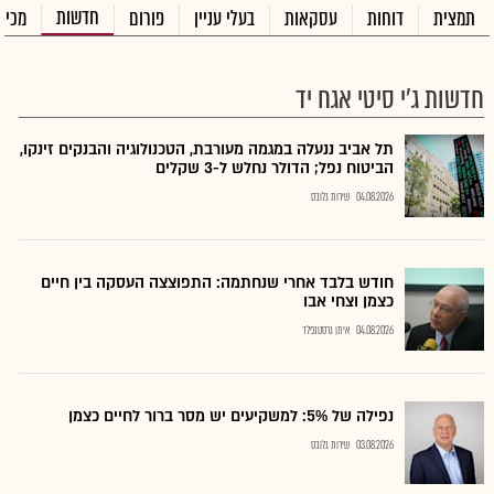
חדשות
תמצית
דוחות
עסקאות
בעלי עניין
פורום
מכיר
חדשות ג'י סיטי אגח יד
תל אביב ננעלה במגמה מעורבת, הטכנולוגיה והבנקים זינקו,
הביטוח נפל; הדולר נחלש ל-3 שקלים
04.08.2026
שירות גלובס
חודש בלבד אחרי שנחתמה: התפוצצה העסקה בין חיים
כצמן וצחי אבו
04.08.2026
איתן גרסטנפלד
נפילה של 5%: למשקיעים יש מסר ברור לחיים כצמן
03.08.2026
שירות גלובס