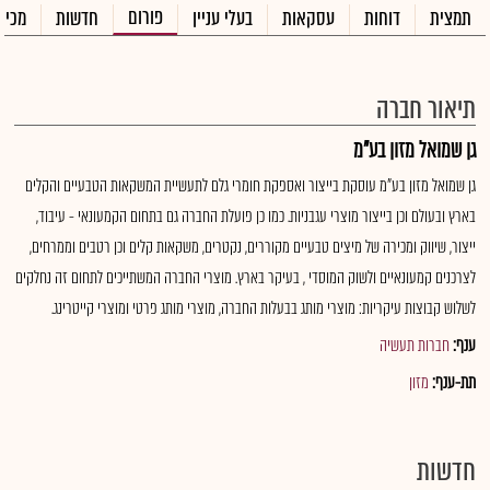
פורום
תמצית
דוחות
עסקאות
בעלי עניין
חדשות
מכיר
תיאור חברה
גן שמואל מזון בע"מ
גן שמואל מזון בע"מ עוסקת בייצור ואספקת חומרי גלם לתעשיית המשקאות הטבעיים והקלים
בארץ ובעולם וכן בייצור מוצרי עגבניות. כמו כן פועלת החברה גם בתחום הקמעונאי - עיבוד,
ייצור, שיווק ומכירה של מיצים טבעיים מקוררים, נקטרים, משקאות קלים וכן רטבים וממרחים,
לצרכנים קמעונאיים ולשוק המוסדי , בעיקר בארץ. מוצרי החברה המשתייכים לתחום זה נחלקים
לשלוש קבוצות עיקריות: מוצרי מותג בבעלות החברה, מוצרי מותג פרטי ומוצרי קייטרינג.
ענף:
חברות תעשיה
תת-ענף:
מזון
חדשות