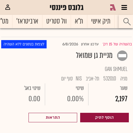
גלובס פיננסי
ראשי
תיק אישי
ת"א
וול סטריט
ארביטראז'
מט"
6/8/2026
בהשהיה של 15 דק'
עדכון אחרון
לצפות בנתונים ללא השהיה
|
מניית גן שמואל
GAN SHMUEL
מניה
532010
תל-אביב
NIS
סוף יום
שער
שינוי
שינוי באג'
0.00
0.00%
2,197
הוסף לתיק
התראות