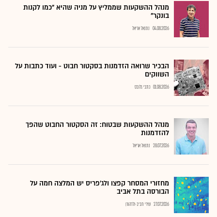
מנהל ההשקעות שממליץ על מניה שהיא "כמו לקנות
בונקר"
04.08.2026
נתנאל אריאל
הבכיר שרואה הזדמנות בסקטור חבוט - ועוד כתבות על
השווקים
01.08.2026
כתבי גלובס
מנהל ההשקעות שבטוח: זה הסקטור החבוט שהפך
להזדמנות
28.07.2026
נתנאל אריאל
מחזורי המסחר קפצו ולג'פריס יש המלצה חמה על
הבורסה בתל אביב
27.07.2026
שירי חביב-ולדהורן