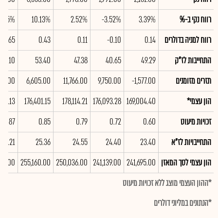
רווח נקי ב-%
3.39%
-3.52%
2.52%
10.13%
4.05%
רווח למניה בדולרים
0.14
-0.10
0.11
0.43
0.65
התחייבות לז"ק
49.29
40.65
47.38
53.40
54.10
תזרים מזומנים
-1,577.00
9,750.00
11,766.00
6,605.00
435.00
הון עצמי*
169,004.40
176,093.28
178,114.21
176,401.15
030.13
זכויות מיעוט
0.60
0.72
0.79
0.85
0.87
התחייבויות לז"א
23.40
24.40
24.55
25.36
24.21
הון עצמי לסך המאזן
241,695.00
241,139.00
250,036.00
255,160.00
43.00
*ההון העצמי מוצג ללא זכויות מיעוט
*הנתונים במליוני דולרים