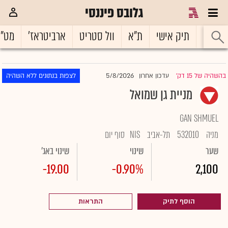
גלובס פיננסי
ראשי
תיק אישי
ת"א
וול סטריט
ארביטראז'
מט"
5/8/2026
בהשהיה של 15 דק'
עדכון אחרון
לצפות בנתונים ללא השהיה
|
מניית גן שמואל
GAN SHMUEL
מניה
532010
תל-אביב
NIS
סוף יום
שער
שינוי
שינוי באג'
-19.00
-0.90%
2,100
הוסף לתיק
התראות