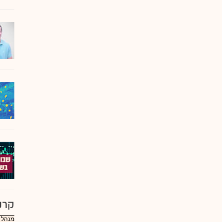
קרנ
מנהל :