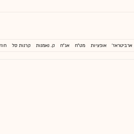
ארביטראז'
אופציות
מט"ח
אג"ח
ק. נאמנות
קרנות סל
חוזי