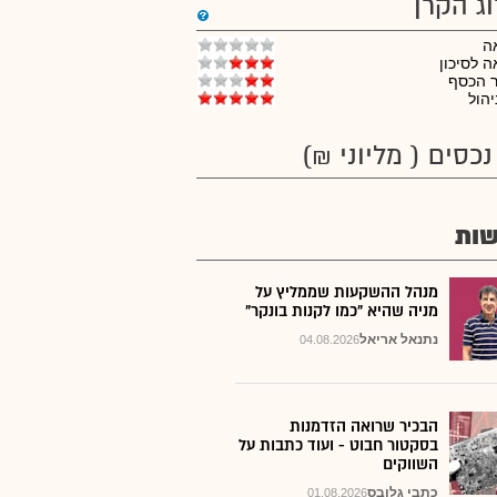
וג הקרן
ה
 לסיכון
ר הכסף
יהול
נכסים ( מליוני ₪)
ות
מנהל ההשקעות שממליץ על
מניה שהיא "כמו לקנות בונקר"
נתנאל אריאל
04.08.2026
הבכיר שרואה הזדמנות
בסקטור חבוט - ועוד כתבות על
השווקים
כתבי גלובס
01.08.2026