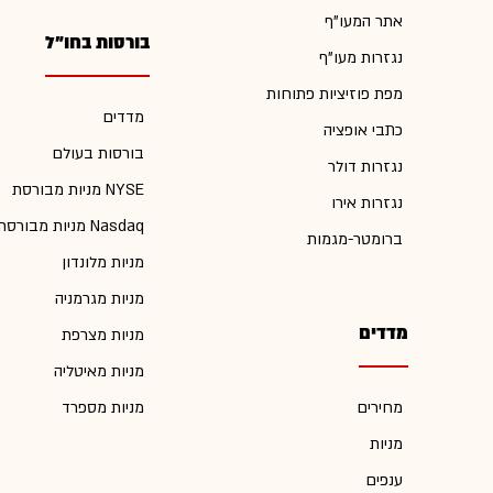
אתר המעו"ף
בורסות בחו"ל
נגזרות מעו"ף
מפת פוזיציות פתוחות
מדדים
כתבי אופציה
בורסות בעולם
נגזרות דולר
מניות מבורסת NYSE
נגזרות אירו
מניות מבורסת Nasdaq
ברומטר-מגמות
מניות מלונדון
מניות מגרמניה
מדדים
מניות מצרפת
מניות מאיטליה
מחירים
מניות מספרד
מניות
ענפים