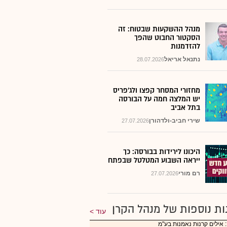
מנהל ההשקעות שבטוח: זה
הסקטור החבוט שהפך
להזדמנות
נתנאל אריאל
28.07.2026
מחזורי המסחר קפצו ולג'פריס
יש המלצה חמה על הבורסה
בתל אביב
שירי חביב-ולדהורן
27.07.2026
היכונו לירידות בבורסה: כך
ייראה השבוע המטלטל שבפתח
רם מורי
27.07.2026
ות נוספות של מנהל הקרן
עוד
 אילים קרנות נאמנות בע"מ