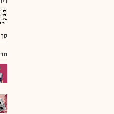
דיר
תשוא
תשואה
שימו
דמי נ
סך 
חדש