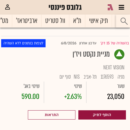
גלובס פיננסי
ראשי
תיק אישי
ת"א
וול סטריט
ארביטראז'
מט"
6/8/2026
בהשהיה של 15 דק'
עדכון אחרון
לצפות בנתונים ללא השהיה
|
מניית נקסט ויז'ן
NEXT VISION
מניה
1176593
תל-אביב
NIS
סוף יום
שער
שינוי
שינוי באג'
590.00
+2.63%
23,050
הוסף לתיק
התראות