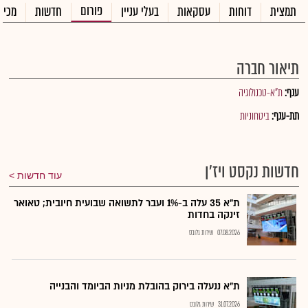
פורום
תמצית
דוחות
עסקאות
בעלי עניין
חדשות
מכיר
תיאור חברה
ענף:
ת"א-טכנולוגיה
תת-ענף:
ביטחוניות
חדשות נקסט ויז'ן
עוד חדשות
ת"א 35 עלה ב-1% ועבר לתשואה שבועית חיובית; טאואר
זינקה בחדות
07.08.2026
שירות גלובס
ת"א ננעלה בירוק בהובלת מניות הביומד והבנייה
31.07.2026
שירות גלובס