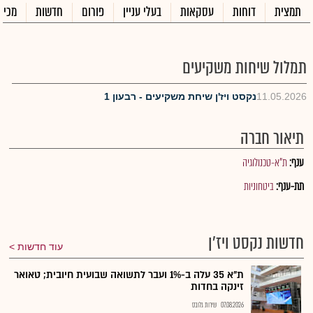
תמצית
דוחות
עסקאות
בעלי עניין
פורום
חדשות
מכיר
תמלול שיחות משקיעים
11.05.2026
נקסט ויז'ן שיחת משקיעים - רבעון 1
תיאור חברה
ענף:
ת"א-טכנולוגיה
תת-ענף:
ביטחוניות
חדשות נקסט ויז'ן
עוד חדשות
ת"א 35 עלה ב-1% ועבר לתשואה שבועית חיובית; טאואר
זינקה בחדות
07.08.2026
שירות גלובס