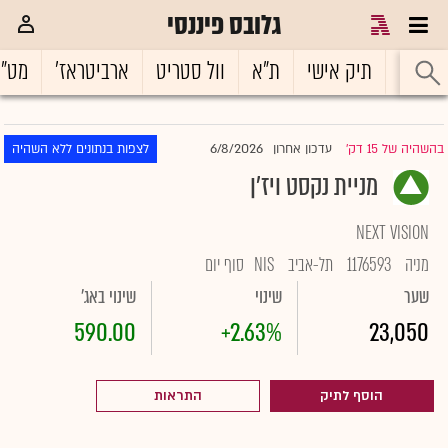
גלובס פיננסי
ראשי
תיק אישי
ת"א
וול סטריט
ארביטראז'
מט"
6/8/2026
בהשהיה של 15 דק'
עדכון אחרון
לצפות בנתונים ללא השהיה
|
מניית נקסט ויז'ן
NEXT VISION
מניה
1176593
תל-אביב
NIS
סוף יום
שער
שינוי
שינוי באג'
590.00
+2.63%
23,050
הוסף לתיק
התראות