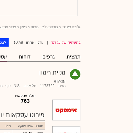
גלובס פיננסי
>
בורסת ת"א - מניות
>
רימון
> פרטי עסקא
10:48
בהשהיה של 15 דק'
עדכון אחרון
לצפו
|
תמצית
גרפים
דוחות
עסק
מניית רימון
RIMON
מניה
1178722
תל-אביב
NIS
סוף יום
סה"כ עסקאות
763
פירוט עסקאות יומ
מספר
שעת עסקה
מצב