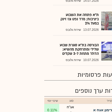
14.07.2026
שירות גלובס
ת"א פתחה את השבוע
ביציבות; מדד נפט וגז זינק
במעל 2%
13.07.2026
שירות גלובס
הבורסה בת״א סוגרת שבוע
שלילי ומתרחקת מהשיא;
הדולר מתחת ל-3 שקלים
10.07.2026
שירות גלובס
ות פרסומיות
רות ערך נוספים
ייר
סוג
שינוי יומי
אג"ח
רימון אגח א
0.11%