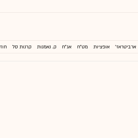
ארביטראז'
אופציות
מט"ח
אג"ח
ק. נאמנות
קרנות סל
חוזי