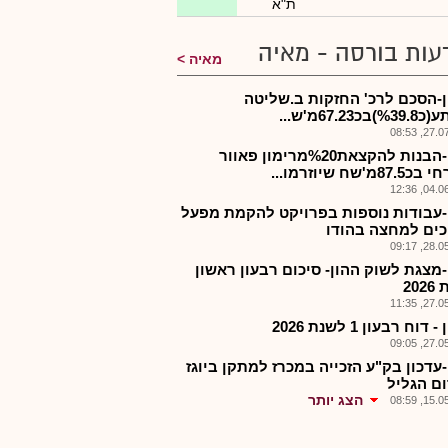
ת"א
עות בורסה - מאיה
מאיה
ן-הסכם לרכ' החזקות ב.שליטה
בכ67.23מ'ש...
27.07.2
רמון-הבנות להקצאת%20מרימון פאוור
8מ'שח שיוזרמו...
04.06.2
-עבודות נוספות בפרויקט להקמת מפעל
כים למחצה בהודו
28.05.2
-מצגת לשוק ההון- סיכום רבעון ראשון
20
27.05.2
דוח רבעון 1 לשנת 2026
27.05.2
-עדכון בק"ע הזכייה במכרז למתקן ביוגז
ם הגליל
הצג יותר
15.05.2