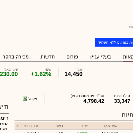
ות
ת בנתונים ללא השהיה
אות
בעלי עניין
פורום
חדשות
מכירה בחסר
שער
שינוי
שינוי באג'
230.00
+1.62%
14,450
סה"כ כמות
סה"כ נפח מסחר
(א' ₪)
אקסל
4,798.42
33,347
תיא
יות
רימו
החברה
שער עסקה
שינוי
כמות
נפח מסחר ב- ₪
תשתיו