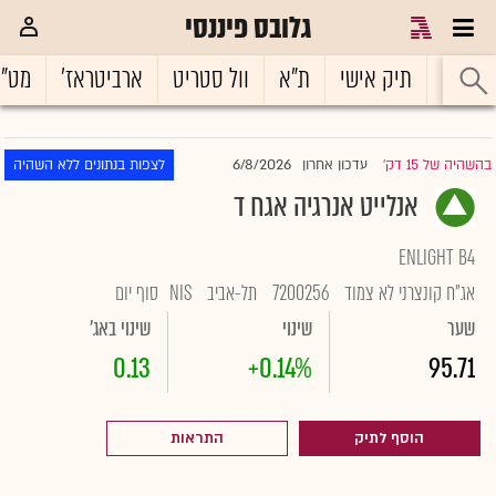
גלובס פיננסי
ראשי
תיק אישי
ת"א
וול סטריט
ארביטראז'
מט"
6/8/2026
בהשהיה של 15 דק'
עדכון אחרון
לצפות בנתונים ללא השהיה
|
אנלייט אנרגיה אגח ד
ENLIGHT B4
אג"ח קונצרני לא צמוד
7200256
תל-אביב
NIS
סוף יום
שער
שינוי
שינוי באג'
0.13
+0.14%
95.71
הוסף לתיק
התראות