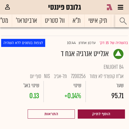
גלובס פיננסי
ראשי
תיק אישי
ת"א
וול סטריט
ארביטראז'
מט"
10:44
בהשהיה של 15 דק'
עדכון אחרון
לצפות בנתונים ללא השהיה
|
אנלייט אנרגיה אגח ד
ENLIGHT B4
אג"ח קונצרני לא צמוד
7200256
תל-אביב
NIS
סוף יום
שער
שינוי
שינוי באג'
0.13
+0.14%
95.71
הוסף לתיק
התראות