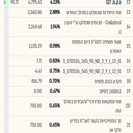
04%
98.71
4,795.63
4.13%
12
מ.ק.מ. 117
--
3,340.86
2.88%
13
שווי היחידות שהונפקו במהלך החודש
Collateral - סכומים שנסלקו ע''י הקרן
--
2,249.68
1.94%
14
בג
שעור חשיפה למט''ח ביום המסחר
--
1,135.29
0.98%
15
האחרון
--
7.71
0.83%
16
S_070526_365_90_ND_2_Y_1_12_01
--
-4.47
0.75%
17
S_070526_365_90_ND_2_Y_1_12_01
--
816.79
0.70%
18
פקדון בבנק מסוים
--
0.00
0.67%
19
SPOT_USDILS
שווי עסקאות מכירת ני''ע/נגזרים במהלך
--
750.00
0.65%
20
החו
סך התחייבויות בקשר לאג''ח בפדיון
--
750.00
0.65%
21
חלקי או