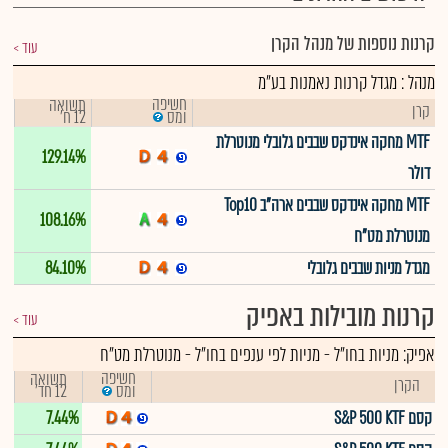
קרנות נוספות של מנהל הקרן
עוד
מנהל : מגדל קרנות נאמנות בע"מ
חשיפה
תשואה
קרן
12 ח'
ומס
MTF מחקה אינדקס שבבים גלובלי מנוטרלת
129.14%
דולר
MTF מחקה אינדקס שבבים ארה"ב Top10
108.16%
מנוטרלת מט"ח
מגדל מניות שבבים גלובלי
84.10%
קרנות מובילות באפיק
עוד
אפיק:
מניות בחו"ל
-
מניות לפי ענפים בחו"ל - מנוטרלת מט"ח
חשיפה
תשואה
הקרן
12 חד'
ומס
קסם S&P 500 KTF
7.44%