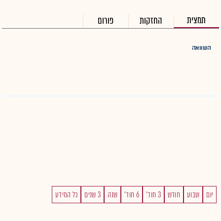
תמצית
החזקות
פורום
השוואה
יום
שבוע
חודש
3 חוד'
6 חוד'
שנה
3 שנים
כל המידע