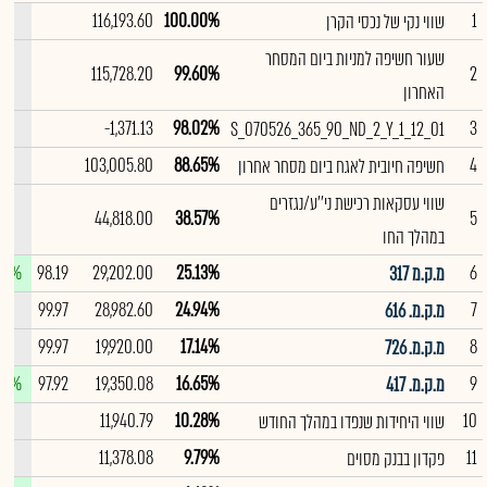
--
116,193.60
100.00%
1
שווי נקי של נכסי הקרן
שעור חשיפה למניות ביום המסחר
--
115,728.20
99.60%
2
האחרון
--
-1,371.13
98.02%
3
S_070526_365_90_ND_2_Y_1_12_01
--
103,005.80
88.65%
4
חשיפה חיובית לאגח ביום מסחר אחרון
שווי עסקאות רכישת ני''ע/נגזרים
--
44,818.00
38.57%
5
במהלך החו
02%
98.19
29,202.00
25.13%
6
מ.ק.מ 317
--
99.97
28,982.60
24.94%
7
מ.ק.מ. 616
--
99.97
19,920.00
17.14%
8
מ.ק.מ. 726
03%
97.92
19,350.08
16.65%
9
מ.ק.מ. 417
--
11,940.79
10.28%
10
שווי היחידות שנפדו במהלך החודש
--
11,378.08
9.79%
11
פקדון בבנק מסוים