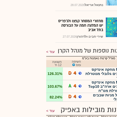
נתנאל אריאל
28.07.2026
מחזורי המסחר קפצו ולג'פריס
יש המלצה חמה על הבורסה
בתל אביב
שירי חביב-ולדהורן
27.07.2026
ות נוספות של מנהל הקרן
עוד
 מגדל קרנות נאמנות בע"מ
חשיפה
תשואה
ומס
12 ח'
MTF מחקה אינדקס
ם גלובלי מנוטרלת
126.31%
MTF מחקה אינדקס
שבבים ארה"ב Top10
103.67%
רלת מט"ח
 מניות שבבים
82.24%
לי
ות מובילות באפיק
עוד