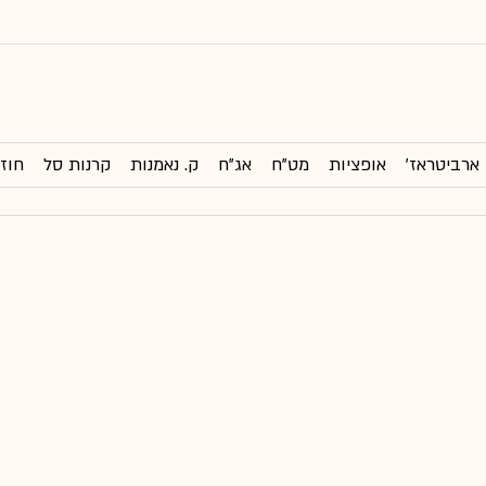
ארביטראז'
אופציות
מט"ח
אג"ח
ק. נאמנות
קרנות סל
חוזי