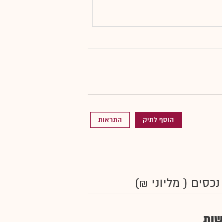
הוסף לתיק
התראות
נכסים ( מליוני ₪)
ות