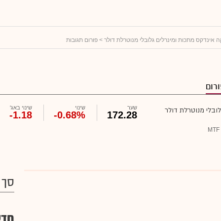
> פורום תגובות
רום
שער
שינוי
שינוי באג'
-1.18
-0.68%
172.28
MTF 
סך 
חדש