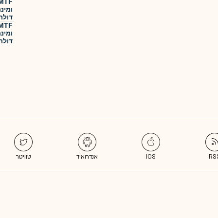
ומינ
דולר
ומינ
דולר