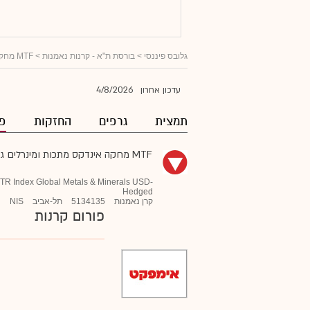
גלובס פיננסי
>
בורסת ת"א - קרנות נאמנות
>
MTF מחקה אינדקס מתכות ומינרלים גלובלי מנוטרלת דולר
4/8/2026
עדכון אחרון
תמצית
גרפים
החזקות
פו
MTF מחקה אינדקס מתכות ומינרלים גלובלי מנוטרלת דולר
TR Index Global Metals & Minerals USD-
Hedged
קרן נאמנות
5134135
תל-אביב
NIS
פורום קרנות