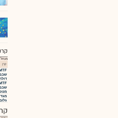
קרנ
מנהל :
קרן
שבבי
דולר
מנוט
מגדל
גלוב
קרנ