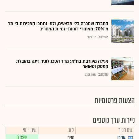
החברה שמכרה בלי מבצעים, ולמי נחתכו המכירות ביותר
מ־70%: מאחורי דוחות יזמיות המגורים
04.06.2026
יובל ניסני
נעילה מעורבת בת"א; מדד הטכנולוגיה זינק בהובלת
קמטק וטאואר
02.06.2026
שירות גלובס
הצעות פרסומיות
ניירות ערך נוספים
שם הנייר
סוג
שינוי יומי
אקרו
מניה
0.33%