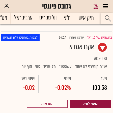
גלובס פיננסי
ראשי
תיק אישי
ת"א
וול סטריט
ארביטראז'
מט"
14:24
בהשהיה של 15 דק'
עדכון אחרון
לצפות בנתונים ללא השהיה
|
אקרו אגח א
ACRO B1
אג"ח קונצרני לא צמוד
1188572
תל-אביב
NIS
סוף יום
שער
שינוי
שינוי באג'
-0.02
-0.02%
100.58
הוסף לתיק
התראות