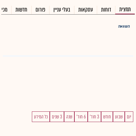
תמצית
דוחות
עסקאות
בעלי עניין
פורום
חדשות
מכיר
השוואה
יום
שבוע
חודש
3 חוד'
6 חוד'
שנה
3 שנים
כל המידע