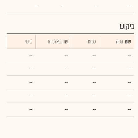
--
--
--
--
ביקוש
שער קניה
כמות
₪ שווי באלפי
שינוי
--
--
--
--
--
--
--
--
--
--
--
--
--
--
--
--
--
--
--
--