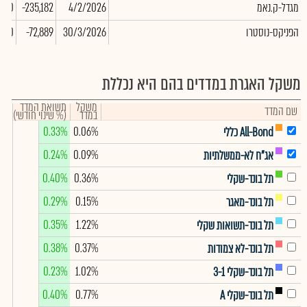
מגדל-ק.נאמ
4/2/2026
-235,182
4.00
הפניקס-נוסטרו
30/3/2026
-72,889
.00
משקל האגרת במדדים בהם היא נכללת
משקל
תשואת המדד
שם המדד
במדד
(% שינוי חודשי)
0.33%
0.06%
All-Bond כללי
0.24%
0.09%
אג"ח לא-ממשלתיות
0.40%
0.36%
תל בונד-שקלי
0.29%
0.15%
תל בונד-מאגר
0.35%
1.22%
תל בונד-תשואות שקלי
0.38%
0.37%
תל בונד-לא צמודות
0.23%
1.02%
תל בונד-שקלי 3-1
0.40%
0.77%
תל בונד-שקלי A