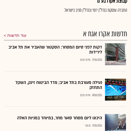
קבוצת אקרו בע"מ
החברה עוסקת בנדל"ן יזמי ובנדל"ן מניב בישראל.
חדשות אקרו אגח א
עוד חדשות
דקות לפני סיום המסחר: הסקטור שהעביר את תל אביב
לירידות
29.06.2026
שירות גלובס
נעילה מעורבת בתל אביב; מדד הביטוח זינק, השקל
התחזק
08.06.2026
שירות גלובס
היכונו ליום מסחר סוער מחר, במיוחד במניות האלה
07.06.2026
רם מורי