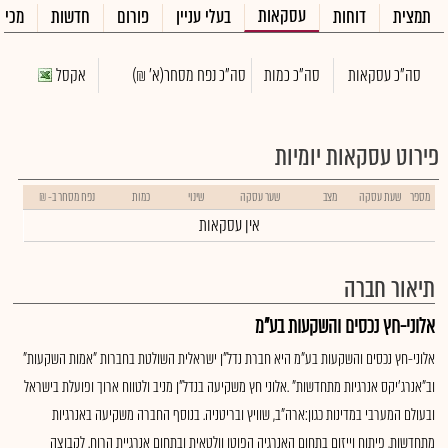
עסקאות
תמצית
דוחות
בעלי עניין
פורום
חדשות
מכיר
סה"כ עסקאות
סה"כ כמות
סה"כ נפח מסחר
(א' ₪)
אקסל
פירוט עסקאות יומיות
מספר
שעת עסקה
מצב
שער עסקה
שינוי
כמות
נפח מסחר ב- ₪
אין עסקאות
תיאור חברה
אלוני-חץ נכסים והשקעות בע"מ
אלוני-חץ נכסים והשקעות בע"מ היא חברת נדל"ן ישראלית השולטת בחברות "אמות השקעות"
וב"אנרג'יקס אנרגיות מתחדשות" .אלוני חץ משקיעה בנדל"ן מניב ולטווח ארוך ופועלת בישראל
ובעולם המערבי במדינות כגון:ארה"ב, שוויץ ובריטניה. בנוסף החברה משקיעה באנרגיות
מתחדשות, פיתוח וייזום בתחום האנרגיה הפוטו וולטאית ובתחום אנרגיית הרוח. לקבוצה