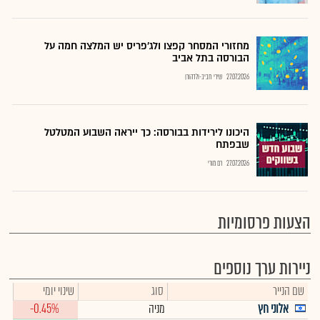
מחזורי המסחר קפצו ולג'פריס יש המלצה חמה על
הבורסה בתל אביב
27.07.2026
שירי חביב-ולדהורן
היכונו לירידות בבורסה: כך ייראה השבוע המטלטל
שבפתח
27.07.2026
רם מורי
הצעות פרסומיות
ניירות ערך נוספים
שם הנייר
סוג
שינוי יומי
אלוני חץ
מניה
-0.45%