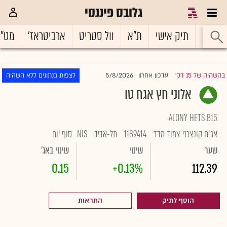
גלובס פיננסי
ראשי
תיק אישי
ת"א
וול סטריט
ארביטראז'
מט"
5/8/2026
בהשהיה של 15 דק'
עדכון אחרון
לצפות בנתונים ללא השהיה
|
אלוני חץ אגח טו
ALONY HETS B15
אג"ח קונצרני צמוד מדד
1189414
תל-אביב
NIS
סוף יום
שער
שינוי
שינוי באג'
0.15
+0.13%
112.39
הוסף לתיק
התראות