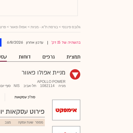
גלובס פיננסי
>
בורסת ת"א - מניות
>
אפולו פאוור
> פרטי
6/8/2026
בהשהיה של 15 דק'
עדכון אחרון
|
תמצית
גרפים
דוחות
עסק
מניית אפולו פאוור
APOLLO POWER
מניה
1082114
תל-אביב
NIS
סוף יום
סה"כ עסקאות
פירוט עסקאות יומ
מספר
שעת עסקה
מצב