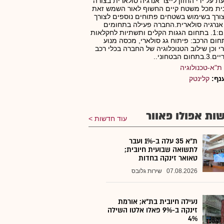
ת על ידי החזון לייצר אנרגיה סולארית בצורה
ית מכל משטח קיים החשוף לאור השמש זאת
ורך בשימוש בשטחים פתוחים נוספים לצורך
 אנרגיה סולארית.החברה פעילה בתחומים
הבאים:1. בתחום הגגות הקלים ותשתיות לחקלאות
בתחום הרכב: פיתוח גג סולארי, מכסה מנוע
י וכן שילוב הטנוכלוגיה של החברה בכלי רכב
ום הבטחוני..
ת"א-טכנולוגיה
נף:
קלינטק
ות אפולו פאוור
עוד חדשות
ת"א 35 עלה ב-1% ועבר
לתשואה שבועית חיובית;
טאואר זינקה בחדות
07.08.2026
שירות גלובס
נעילה חיובית בת"א; אורמת
זינקה ב-9% פאלו אלטו השילה
4%