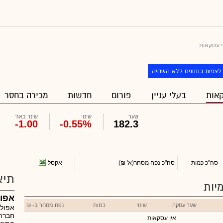
 עסקאות
לצפות בנתונים ללא השהיה
אות
בעלי עניין
פורום
חדשות
מכירה בחסר
שער
שינוי
שינוי באג'
-1.00
-0.55%
182.3
אקסל
סה"כ כמות
סה"כ נפח מסחר
(א' ₪)
תיא
יות
אפול
שער עסקה
שינוי
כמות
נפח מסחר ב- ₪
אפולו
חברת 
אין עסקאות