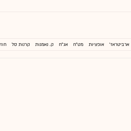
ארביטראז'
אופציות
מט"ח
אג"ח
ק. נאמנות
קרנות סל
חוזי