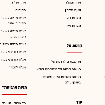
אתר המט"ח
אתר אג"ח
שערי חליפין
מק"מים
נגזרות דולר
אג"ח מדינה לא צמו
ריבית משתנה
נגזרות אירו
אג"ח מדינה לא צמו
ריבית קבועה
אג"ח מדינה צמוד מ
קרנות סל
אג"ח קונצרני צמוד
אג"ח קונצרני צמוד
מחשבונים לקרנות סל
אג"ח להמרה
רשימת קרנות סל הנסחרות בת"א
רשימת תעודות סל הנסחרות
בשוקי עולם
מניות ארביטרז'
עוד
תל אביב - ניו יורק