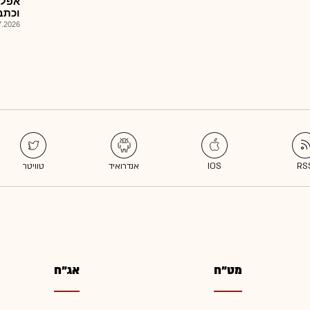
אפלפ
וכתבי א
026, 11:22
מט"ח
אג"ח