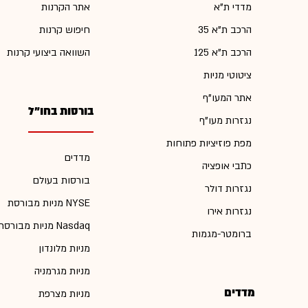
מדדי ת"א
אתר הקרנות
הרכב ת"א 35
חיפוש קרנות
הרכב ת"א 125
השוואה ביצועי קרנות
ציטוטי מניות
אתר המעו"ף
בורסות בחו"ל
נגזרות מעו"ף
מפת פוזיציות פתוחות
מדדים
כתבי אופציה
בורסות בעולם
נגזרות דולר
מניות מבורסת NYSE
נגזרות אירו
מניות מבורסת Nasdaq
ברומטר-מגמות
מניות מלונדון
מניות מגרמניה
מדדים
מניות מצרפת