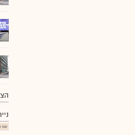
הצע
ניי
שם הנ