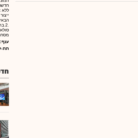
המונע
חדשנ
ללא צ
ייצור
.2.
סולאר
מסחריים.3.בתח
ענף:
תת-ע
חדש