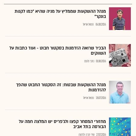
מנהל ההשקעות שממליץ על מניה שהיא "כמו לקנות
בונקר"
04.08.2026
נתנאל אריאל
הבכיר שרואה הזדמנות בסקטור חבוט - ועוד כתבות על
השווקים
01.08.2026
כתבי גלובס
מנהל ההשקעות שבטוח: זה הסקטור החבוט שהפך
להזדמנות
28.07.2026
נתנאל אריאל
מחזורי המסחר קפצו ולג'פריס יש המלצה חמה על
הבורסה בתל אביב
27.07.2026
שירי חביב-ולדהורן