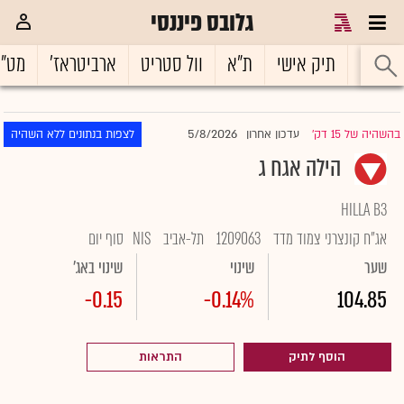
גלובס פיננסי
ראשי
תיק אישי
ת"א
וול סטריט
ארביטראז'
מט"
5/8/2026
בהשהיה של 15 דק'
עדכון אחרון
לצפות בנתונים ללא השהיה
|
הילה אגח ג
HILLA B3
אג"ח קונצרני צמוד מדד
1209063
תל-אביב
NIS
סוף יום
שער
שינוי
שינוי באג'
-0.15
-0.14%
104.85
הוסף לתיק
התראות