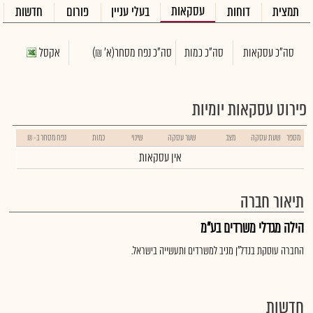
עסקאות
תמצית
דוחות
בעלי עניין
פורום
חדשות
סה"כ עסקאות
סה"כ כמות
סה"כ נפח מסחר
(א' ₪)
אקסל
פירוט עסקאות יומיות
מספר
שעת עסקה
מצב
שער עסקה
שינוי
כמות
נפח מסחר ב- ₪
אין עסקאות
תיאור חברה
הילה מגדלי משרדים בע"מ
החברה עוסקת בנדל"ן מניב למשרדים ותעשייה בישראל.
חדשות