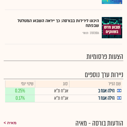
היכונו לירידות בבורסה: כך ייראה השבוע המטלטל
שבפתח
27.07.2026
רם מורי
הצעות פרסומיות
ניירות ערך נוספים
שם הנייר
סוג
שינוי יומי
הילה אגח ב
אג"ח ת"א
0.25%
הילה אגח ד
אג"ח ת"א
0.17%
הודעות בורסה - מאיה
מאיה