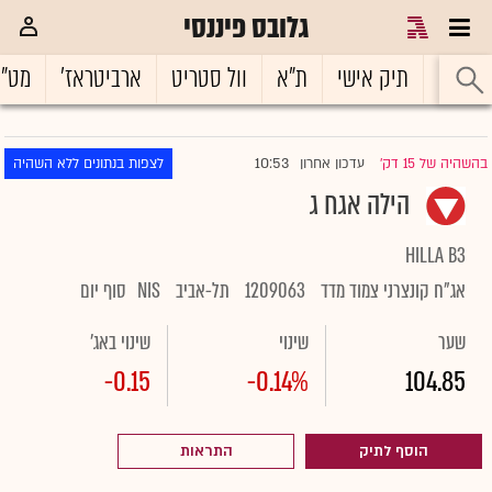
גלובס פיננסי
ראשי
תיק אישי
ת"א
וול סטריט
ארביטראז'
מט"
10:53
בהשהיה של 15 דק'
עדכון אחרון
לצפות בנתונים ללא השהיה
|
הילה אגח ג
HILLA B3
אג"ח קונצרני צמוד מדד
1209063
תל-אביב
NIS
סוף יום
שער
שינוי
שינוי באג'
-0.15
-0.14%
104.85
הוסף לתיק
התראות