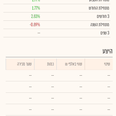
מתחילת החודש
1.77%
3 חודשים
2.83%
מתחילת השנה
-0.89%
3 שנים
--
היצע
שינוי
₪ שווי באלפי
כמות
שער מכירה
--
--
--
--
--
--
--
--
--
--
--
--
--
--
--
--