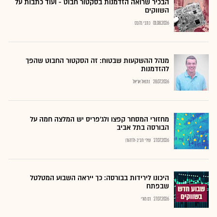
הבכיר שרואה הזדמנות בסקטור חבוט - ועוד כתבות על
השווקים
01.08.2026
כתבי גלובס
מנהל ההשקעות שבטוח: זה הסקטור החבוט שהפך
להזדמנות
28.07.2026
נתנאל אריאל
מחזורי המסחר קפצו ולג'פריס יש המלצה חמה על
הבורסה בתל אביב
27.07.2026
שירי חביב-ולדהורן
היכונו לירידות בבורסה: כך ייראה השבוע המטלטל
שבפתח
27.07.2026
רם מורי