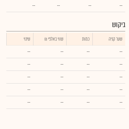
--
--
--
--
ביקוש
שער קניה
כמות
₪ שווי באלפי
שינוי
--
--
--
--
--
--
--
--
--
--
--
--
--
--
--
--
--
--
--
--