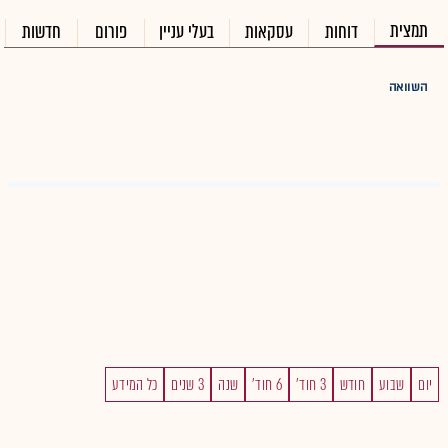
תמצית
דוחות
עסקאות
בעלי עניין
פורום
חדשות
השוואה
יום
שבוע
חודש
3 חוד'
6 חוד'
שנה
3 שנים
כל המידע