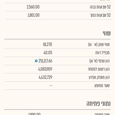
52 שבועות גבוה
2,560.00
52 שבועות נמוך
1,801.00
שווי
שווי שוק
(א` ₪)
81,270
מכפיל רווח
40.05
הון עצמי
(א' ₪)
251,117.66
הון רשום למסחר
4,083,909
הון מונפק ונפרע
4,432,729
שער ממוצע
--
נתוני פתיחה
שער פתיחה
1,990.00