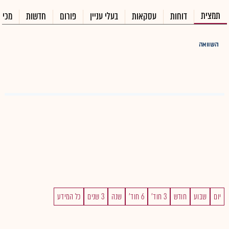
תמצית
דוחות
עסקאות
בעלי עניין
פורום
חדשות
מכיר
השוואה
יום
שבוע
חודש
3 חוד'
6 חוד'
שנה
3 שנים
כל המידע