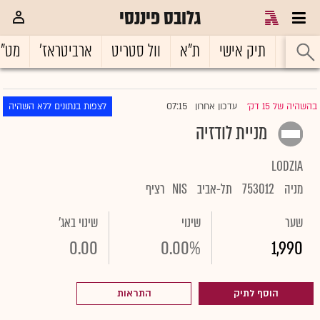
גלובס פיננסי
ראשי
תיק אישי
ת"א
וול סטריט
ארביטראז'
מט"
07:15
בהשהיה של 15 דק'
עדכון אחרון
לצפות בנתונים ללא השהיה
|
מניית לודזיה
LODZIA
מניה
753012
תל-אביב
NIS
רציף
שער
שינוי
שינוי באג'
0.00
0.00%
1,990
הוסף לתיק
התראות