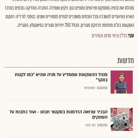
מנהלת את נכסיה ומספקת שירותים נוספים כגון: ניקיון ושמירה. החברה מחזיקה בנכסים במרכז
הארץ המיועדים להשכרה וככל הנכסים מושכרים לגופים מסחריים שונים. בנוסף, לודז'יה רוטקס
השקעות בע"מ מפתחת פרויקט מגורים, הכולל 750 יחידות מגורים במישקולץ, הונגריה..
ענף:
נדל"ן ובינוי מניות והמירים
חדשות
מנהל ההשקעות שממליץ על מניה שהיא "כמו לקנות
בונקר"
04.08.2026
נתנאל אריאל
הבכיר שרואה הזדמנות בסקטור חבוט - ועוד כתבות על
השווקים
01.08.2026
כתבי גלובס