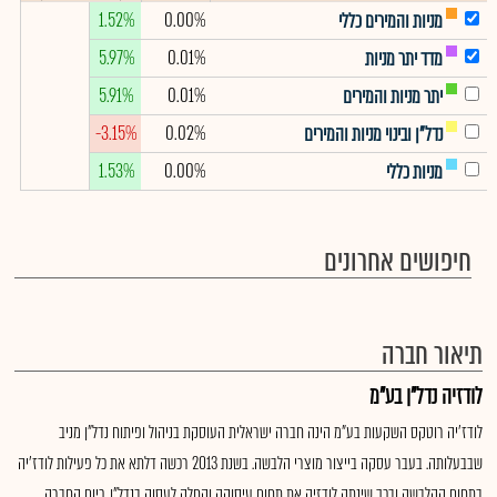
1.52%
0.00%
מניות והמירים כללי
5.97%
0.01%
מדד יתר מניות
5.91%
0.01%
יתר מניות והמירים
-3.15%
0.02%
נדל"ן ובינוי מניות והמירים
1.53%
0.00%
מניות כללי
חיפושים אחרונים
תיאור חברה
לודזיה נדל"ן בע"מ
לודז'יה רוטקס השקעות בע"מ הינה חברה ישראלית העוסקת בניהול ופיתוח נדל"ן מניב
שבבעלותה. בעבר עסקה בייצור מוצרי הלבשה. בשנת 2013 רכשה דלתא את כל פעילות לודז'יה
בתחום ההלבשה ובכך שינתה לודזיה את תחום עיסוקה והחלה לעסוק בנדל"ן. כיום החברה