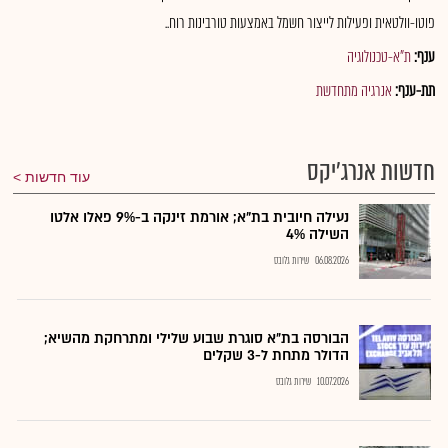
פוטו-וולטאית ופעילות לייצור חשמל באמצעות טורבינות רוח..
ענף:
ת"א-טכנולוגיה
תת-ענף:
אנרגיה מתחדשת
חדשות אנרג'יקס
עוד חדשות
נעילה חיובית בת"א; אורמת זינקה ב-9% פאלו אלטו
השילה 4%
06.08.2026
שירות גלובס
הבורסה בת״א סוגרת שבוע שלילי ומתרחקת מהשיא;
הדולר מתחת ל-3 שקלים
10.07.2026
שירות גלובס