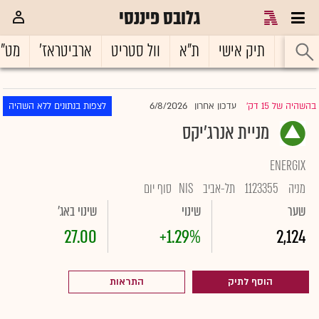
גלובס פיננסי
ראשי
תיק אישי
ת"א
וול סטריט
ארביטראז'
מט"
6/8/2026
בהשהיה של 15 דק'
עדכון אחרון
לצפות בנתונים ללא השהיה
|
מניית אנרג'יקס
ENERGIX
מניה
1123355
תל-אביב
NIS
סוף יום
שער
שינוי
שינוי באג'
27.00
+1.29%
2,124
הוסף לתיק
התראות