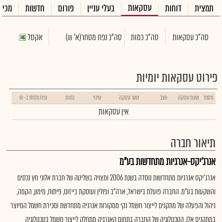
עסקאות
תמצית
דוחות
בעלי עניין
פורום
חדשות
מכיר
סה"כ עסקאות
סה"כ כמות
סה"כ נפח מסחר
(א' ₪)
אקסל
פירוט עסקאות יומיות
מספר
שעת עסקה
מצב
שער עסקה
שינוי
כמות
נפח מסחר ב- ₪
אין עסקאות
תיאור חברה
אנרג'יקס-אנרגיות מתחדשות בע"מ
אנרג'יקס אנרגיות מתחדשות נוסדה בשנת 2006 ומצויה בשליטה של חברת אלוני חץ נכסים
והשקעות בע"מ. החברה פועלת בישראל, ארה"ב ופולין ועוסקת בייזום, פיתוח, מימון, הקמה,
ניהול והפעלה של מתקנים לייצור חשמל נקי ממקורות אנרגיה מתחדשת ומכירת חשמל המיוצר
במתקנים אלו. הטכנולוגיה של החברה בתחום האנרגיה מתחלק לייצור חשמל בטכנולוגיה