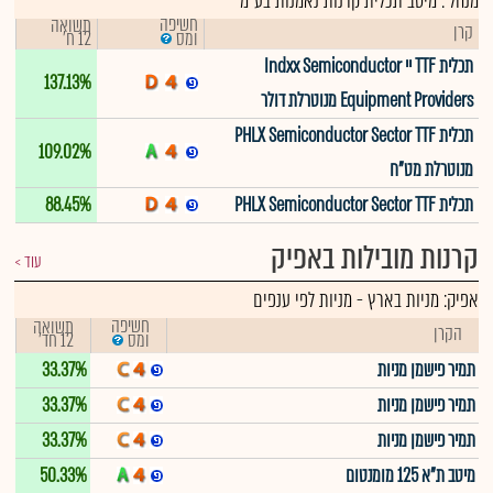
מנהל : מיטב תכלית קרנות נאמנות בע"מ
חשיפה
תשואה
קרן
12 ח'
ומס
תכלית TTF יי Indxx Semiconductor
137.13%
Equipment Providers מנוטרלת דולר
תכלית PHLX Semiconductor Sector TTF
109.02%
מנוטרלת מט"ח
תכלית PHLX Semiconductor Sector TTF
88.45%
קרנות מובילות באפיק
עוד
אפיק:
מניות בארץ
-
מניות לפי ענפים
חשיפה
תשואה
הקרן
12 חד'
ומס
תמיר פישמן מניות
33.37%
תמיר פישמן מניות
33.37%
תמיר פישמן מניות
33.37%
מיטב ת"א 125 מומנטום
50.33%