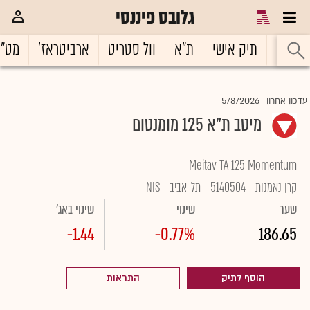
גלובס פיננסי
ראשי
תיק אישי
ת"א
וול סטריט
ארביטראז'
מט"
5/8/2026
עדכון אחרון
מיטב ת"א 125 מומנטום
Meitav TA 125 Momentum
קרן נאמנות
5140504
תל-אביב
NIS
שער
שינוי
שינוי באג'
-1.44
-0.77%
186.65
הוסף לתיק
התראות