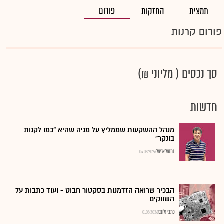
פורום
תמצית
החזקות
פורום קרנות
סך נכסים ( מליוני ₪)
חדשות
מנהל ההשקעות שממליץ על מניה שהיא "כמו לקנות
בונקר"
נתנאל אריאל
04.08.2026
הבכיר שרואה הזדמנות בסקטור חבוט - ועוד כתבות על
השווקים
כתבי גלובס
01.08.2026