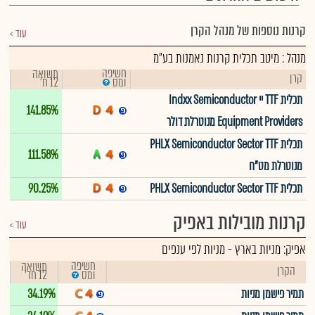
קרנות נוספות של מנהל הקרן
עוד
מנהל : מיטב תכלית קרנות נאמנות בע"מ
חשיפה
תשואה
קרן
12 ח'
ומס
תכלית TTF יי Indxx Semiconductor
141.85%
Equipment Providers מנוטרלת דולר
תכלית PHLX Semiconductor Sector TTF
111.58%
מנוטרלת מט"ח
תכלית PHLX Semiconductor Sector TTF
90.25%
קרנות מובילות באפיק
עוד
אפיק:
מניות בארץ
-
מניות לפי ענפים
חשיפה
תשואה
הקרן
12 חד'
ומס
תמיר פישמן מניות
34.19%