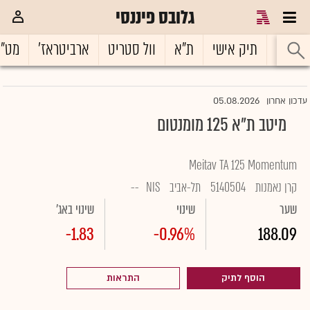
גלובס פיננסי
ראשי
תיק אישי
ת"א
וול סטריט
ארביטראז'
מט"
05.08.2026
עדכון אחרון
מיטב ת"א 125 מומנטום
Meitav TA 125 Momentum
קרן נאמנות
5140504
תל-אביב
NIS
--
שער
שינוי
שינוי באג'
-1.83
-0.96%
188.09
הוסף לתיק
התראות