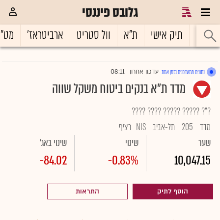
גלובס פיננסי
ראשי
תיק אישי
ת"א
וול סטריט
ארביטראז'
מט"
08:11
עדכון אחרון
נתונים מתעדכנים בזמן אמת
|
מדד ת"א בנקים ביטוח משקל שווה
?"? ????? ????? ???? ????
מדד
205
תל-אביב
NIS
רציף
שער
שינוי
שינוי באג'
-84.02
-0.83%
10,047.15
הוסף לתיק
התראות