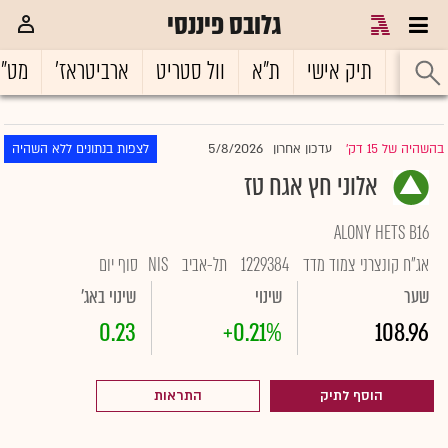
גלובס פיננסי
ראשי
תיק אישי
ת"א
וול סטריט
ארביטראז'
מט"
5/8/2026
בהשהיה של 15 דק'
עדכון אחרון
לצפות בנתונים ללא השהיה
|
אלוני חץ אגח טז
ALONY HETS B16
אג"ח קונצרני צמוד מדד
1229384
תל-אביב
NIS
סוף יום
שער
שינוי
שינוי באג'
0.23
+0.21%
108.96
הוסף לתיק
התראות