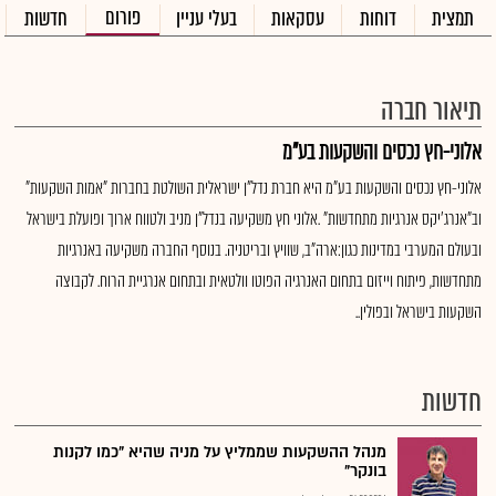
פורום
תמצית
דוחות
עסקאות
בעלי עניין
חדשות
תיאור חברה
אלוני-חץ נכסים והשקעות בע"מ
אלוני-חץ נכסים והשקעות בע"מ היא חברת נדל"ן ישראלית השולטת בחברות "אמות השקעות"
וב"אנרג'יקס אנרגיות מתחדשות" .אלוני חץ משקיעה בנדל"ן מניב ולטווח ארוך ופועלת בישראל
ובעולם המערבי במדינות כגון:ארה"ב, שוויץ ובריטניה. בנוסף החברה משקיעה באנרגיות
מתחדשות, פיתוח וייזום בתחום האנרגיה הפוטו וולטאית ובתחום אנרגיית הרוח. לקבוצה
השקעות בישראל ובפולין..
חדשות
מנהל ההשקעות שממליץ על מניה שהיא "כמו לקנות
בונקר"