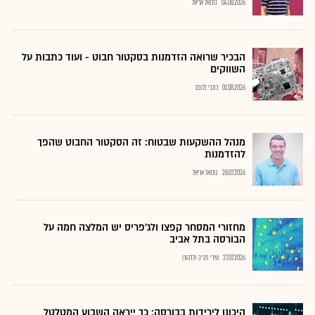
04.08.2026
נתנאל אריאל
הבכיר שרואה הזדמנות בסקטור חבוט - ועוד כתבות על
השווקים
01.08.2026
כתבי גלובס
מנהל ההשקעות שבטוח: זה הסקטור החבוט שהפך
להזדמנות
28.07.2026
נתנאל אריאל
מחזורי המסחר קפצו ולג'פריס יש המלצה חמה על
הבורסה בתל אביב
27.07.2026
שירי חביב-ולדהורן
היכונו לירידות בבורסה: כך ייראה השבוע המטלטל