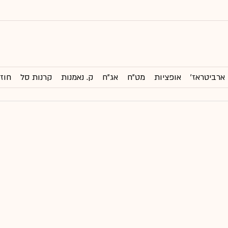
ארביטראז'
אופציות
מט"ח
אג"ח
ק. נאמנות
קרנות סל
חוזי