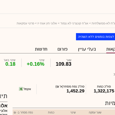
"ח לא-ממשלתיות
>
אג"ח קונצרני לא צמוד
>
אלוני חץ אגח יז
> פרטי עסקאות
לצפות בנתונים ללא השהיה
אות
בעלי עניין
פורום
חדשות
שער
שינוי
שינוי באג'
0.18
+0.16%
109.83
סה"כ כמות
סה"כ נפח מסחר
(א' ₪)
אקסל
1,452.29
1,322,175
תיא
יות
אלונ
אלוני
שער עסקה
שינוי
כמות
נפח מסחר ב- ₪
ישרא