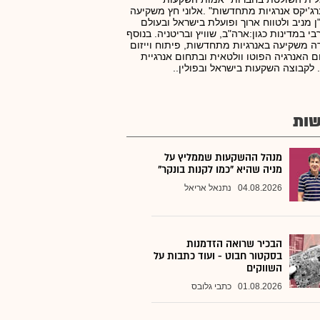
רג'יקס אנרגיות מתחדשות" .אלוני חץ משקיעה
ן מניב ולטווח ארוך ופועלת בישראל ובעולם
י במדינות כגון:ארה"ב, שוויץ ובריטניה. בנוסף
 משקיעה באנרגיות מתחדשות, פיתוח וייזום
 האנרגיה הפוטו וולטאית ובתחום אנרגיית
 לקבוצה השקעות בישראל ובפולין..
ות
מנהל ההשקעות שממליץ על
מניה שהיא "כמו לקנות בונקר"
04.08.2026
נתנאל אריאל
הבכיר שרואה הזדמנות
בסקטור חבוט - ועוד כתבות על
השווקים
01.08.2026
כתבי גלובס