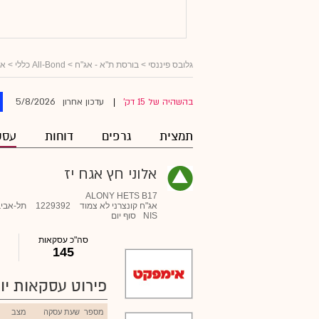
גלובס פיננסי
>
בורסת ת"א - אג"ח
>
All-Bond כללי
>
אג
5/8/2026
בהשהיה של 15 דק'
עדכון אחרון
|
תמצית
גרפים
דוחות
עסק
אלוני חץ אגח יז
ALONY HETS B17
אג"ח קונצרני לא צמוד
1229392
תל-אביב
NIS
סוף יום
סה"כ עסקאות
145
פירוט עסקאות יומ
מספר
שעת עסקה
מצב