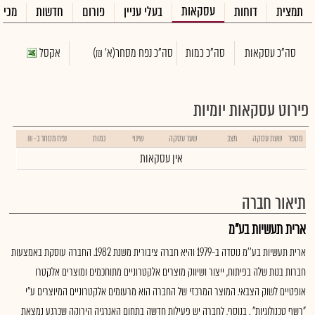
עסקאות
תמצית
דוחות
בעלי עניין
פורום
חדשות
מכיר
סה"כ עסקאות
סה"כ כמות
סה"כ נפח מסחר
(א' ₪)
אקסל
פירוט עסקאות יומיות
מספר
שעת עסקה
מצב
שער עסקה
שינוי
כמות
נפח מסחר ב- ₪
אין עסקאות
תיאור חברה
ארית תעשיות בע"מ
ארית תעשיות בע''מ נוסדה ב-1979 והיא חברה ציבורית משנת 1982. החברה עוסקת באמצעות
חברות בנות שלה בפיתוח, ייצור ושיווק מוצרים אלקטרוניים מתוחכמים ומוצרים אלקטרו
אופטיים לשוק הצבאי. המוצר המרכזי של החברה הוא מרעומים אלקטרוניים המיוצרים ע"י
"רשף טכנולוגיות" . בנוסף, לחברה יש פעילות חדשה בתחום האנרגיה הירוקה שכרגע נמצאת