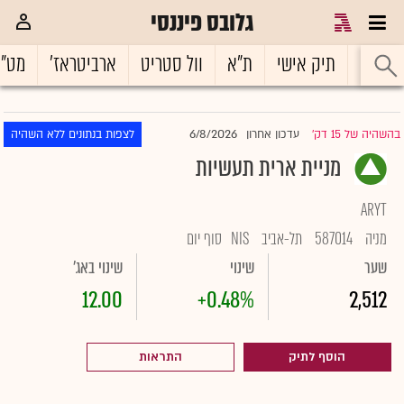
גלובס פיננסי
ראשי
תיק אישי
ת"א
וול סטריט
ארביטראז'
מט"
6/8/2026
בהשהיה של 15 דק'
עדכון אחרון
לצפות בנתונים ללא השהיה
|
מניית ארית תעשיות
ARYT
מניה
587014
תל-אביב
NIS
סוף יום
שער
שינוי
שינוי באג'
12.00
+0.48%
2,512
הוסף לתיק
התראות