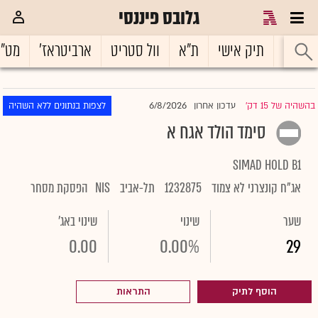
גלובס פיננסי
ראשי
תיק אישי
ת"א
וול סטריט
ארביטראז'
מט"
6/8/2026
בהשהיה של 15 דק'
עדכון אחרון
לצפות בנתונים ללא השהיה
|
סימד הולד אגח א
SIMAD HOLD B1
אג"ח קונצרני לא צמוד
1232875
תל-אביב
NIS
הפסקת מסחר
שער
שינוי
שינוי באג'
0.00
0.00%
29
הוסף לתיק
התראות