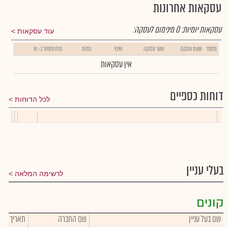
עסקאות אחרונות
עסקאות יומיות:
0
מינימום לעסקה:
עוד עסקאות
מספר
שעת עסקה
שער עסקה
שינוי
כמות
נפח מסחר ב- ₪
אין עסקאות
דוחות כספיים
לכל הדוחות
בעלי עניין
לרשימה המלאה
קונים
שם בעל עניין
שם החברה
תאריך פעו