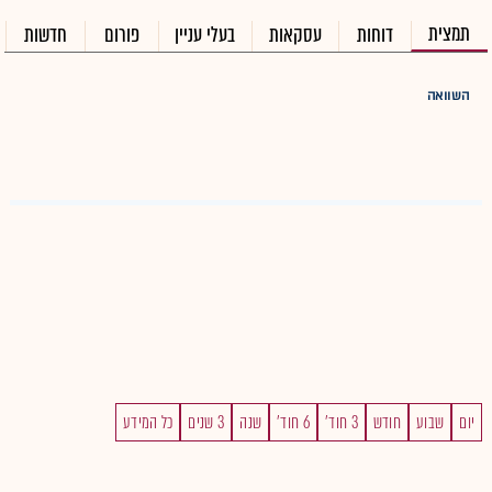
תמצית
דוחות
עסקאות
בעלי עניין
פורום
חדשות
השוואה
יום
שבוע
חודש
3 חוד'
6 חוד'
שנה
3 שנים
כל המידע