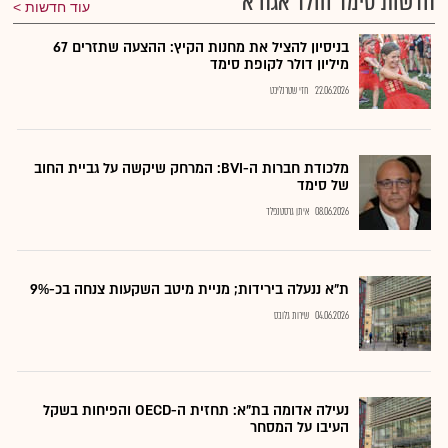
חדשות סימד הולד אגח א
עוד חדשות
בניסיון להציל את מחנות הקיץ: ההצעה שתזרים 67
מיליון דולר לקופת סימד
22.06.2026
חזי שטרנליכט
מלכודת חברות ה-BVI: המרחק שיקשה על גביית החוב
של סימד
08.06.2026
איתן גרסטנפלד
ת"א ננעלה בירידות; מניית מיטב השקעות צנחה בכ-9%
04.06.2026
שירות גלובס
נעילה אדומה בת"א: תחזית ה-OECD והפיחות בשקל
העיבו על המסחר