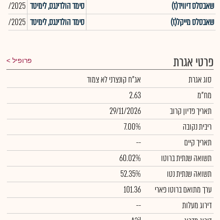
שאבסלס דיוויד(ז)
סימד הולדינגס, לימיטד
/12/2025
שאבסלס מייקל(ז)
סימד הולדינגס, לימיטד
/12/2025
פרטי אגרת
פרופיל
סוג אגרת
אג"ח קונצרני לא צמוד
מח"מ
2.63
תאריך פדיון קרוב
29/11/2026
ריבית נקובה
7.00%
תאריך קיים
--
תשואה שנתית ברוטו
60.02%
תשואה שנתית נטו
52.35%
ערך מתואם ברוטו פארי
101.36
דירוג מעלות
--