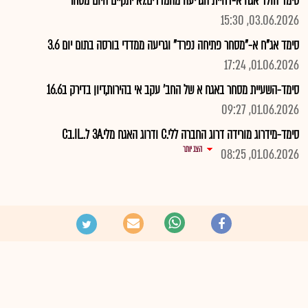
סימד הולד אגח א-דחיית הגריעה מהמדדים.לא יתקיים היום מסחר
03.06.2026, 15:30
סימד אג"ח א-"מסחר פתיחה נפרד" וגריעה ממדדי בורסה בתום יום 3.6
01.06.2026, 17:24
סימד-השעיית מסחר באגח א של החב' עקב אי בהירות,דיון בדירק ב16.6
01.06.2026, 09:27
סימד-מידרוג מורידה דרוג החברה ללי.C ודרוג האגח מלי.3A ל..IL.בC
הצג יותר
01.06.2026, 08:25