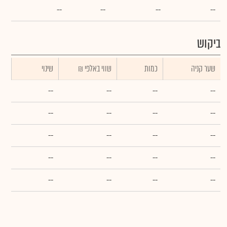
--
--
--
--
ביקוש
שער קניה
כמות
₪ שווי באלפי
שינוי
--
--
--
--
--
--
--
--
--
--
--
--
--
--
--
--
--
--
--
--