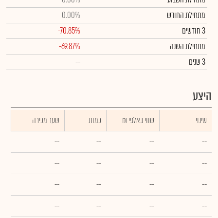
מתחילת החודש
0.00%
3 חודשים
-70.85%
מתחילת השנה
-69.87%
3 שנים
--
היצע
שינוי
₪ שווי באלפי
כמות
שער מכירה
--
--
--
--
--
--
--
--
--
--
--
--
--
--
--
--