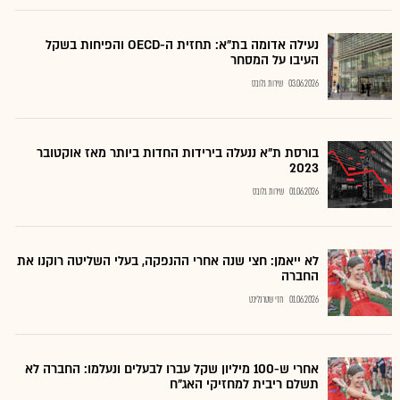
נעילה אדומה בת"א: תחזית ה-OECD והפיחות בשקל
העיבו על המסחר
03.06.2026
שירות גלובס
בורסת ת"א ננעלה בירידות החדות ביותר מאז אוקטובר
2023
01.06.2026
שירות גלובס
לא ייאמן: חצי שנה אחרי ההנפקה, בעלי השליטה רוקנו את
החברה
01.06.2026
חזי שטרנליכט
אחרי ש-100 מיליון שקל עברו לבעלים ונעלמו: החברה לא
תשלם ריבית למחזיקי האג"ח