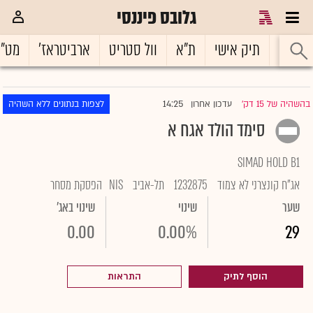
גלובס פיננסי
ראשי
תיק אישי
ת"א
וול סטריט
ארביטראז'
מט"
14:25
בהשהיה של 15 דק'
עדכון אחרון
לצפות בנתונים ללא השהיה
|
סימד הולד אגח א
SIMAD HOLD B1
אג"ח קונצרני לא צמוד
1232875
תל-אביב
NIS
הפסקת מסחר
שער
שינוי
שינוי באג'
0.00
0.00%
29
הוסף לתיק
התראות