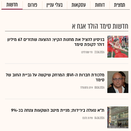
חדשות
תמצית
דוחות
עסקאות
בעלי עניין
פורום
חדשות סימד הולד אגח א
בניסיון להציל את מחנות הקיץ: ההצעה שתזרים 67 מיליון
דולר לקופת סימד
22.06.2026
חזי שטרנליכט
מלכודת חברות ה-BVI: המרחק שיקשה על גביית החוב של
סימד
08.06.2026
איתן גרסטנפלד
ת"א ננעלה בירידות; מניית מיטב השקעות צנחה בכ-9%
04.06.2026
שירות גלובס