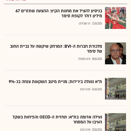
בניסיון להציל את מחנות הקיץ: ההצעה שתזרים 67
מיליון דולר לקופת סימד
22.06.2026
חזי שטרנליכט
מלכודת חברות ה-BVI: המרחק שיקשה על גביית החוב
של סימד
08.06.2026
איתן גרסטנפלד
ת"א ננעלה בירידות; מניית מיטב השקעות צנחה בכ-9%
04.06.2026
שירות גלובס
נעילה אדומה בת"א: תחזית ה-OECD והפיחות בשקל
העיבו על המסחר
03.06.2026
שירות גלובס