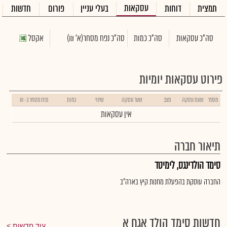
עסקאות
תמצית
דוחות
בעלי עניין
פורום
חדשות
סה"כ עסקאות
סה"כ כמות
סה"כ נפח מסחר
(א' ₪)
אקסל
פירוט עסקאות יומיות
מספר
שעת עסקה
מצב
שער עסקה
שינוי
כמות
נפח מסחר ב- ₪
אין עסקאות
תיאור חברה
סימד הולדינגס, לימיטד
החברה עוסקת בהפעלת מחנות קיץ בארה"ב
חדשות סימד הולד אגח א
עוד חדשות